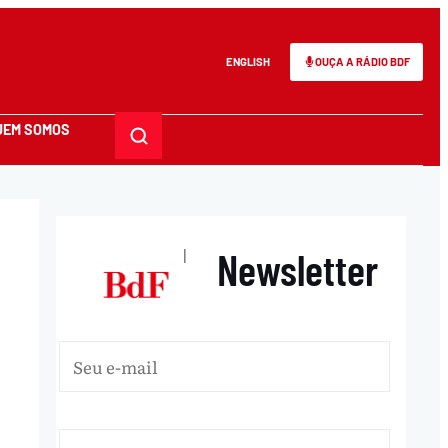
ENGLISH
OUÇA A RÁDIO BDF
UEM SOMOS
Newsletter
|