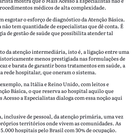
rista mostra que o Mais Acesso a Especialistas não é
rocedimentos médicos de alta complexidade.
 esgotar o esforço de diagnóstico da Atenção Básica.
 não tem quantidade de especialistas que dê conta. É
ia de gestão de saúde que possibilita atender tal
o da atenção intermediária, isto é, a ligação entre uma
historicamente menos prestigiada nas formulações de
icaz e barata de garantir bons tratamentos em saúde, a
na rede hospitalar, que oneram o sistema.
 exemplo, na Itália e Reino Unido, com leitos e
ção Básica, o que reserva ao hospital aquilo que
s Acesso a Especialistas dialoga com essa noção aqui
ra, inclusive de pessoal, da atenção primária, uma vez
 próprios territórios onde vivem as comunidades. As
 5.000 hospitais pelo Brasil com 30% de ocupação.