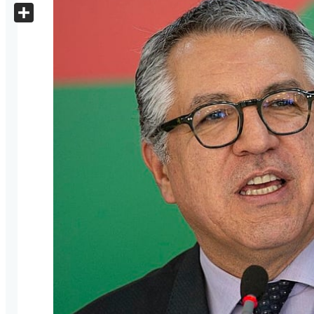
X
Share