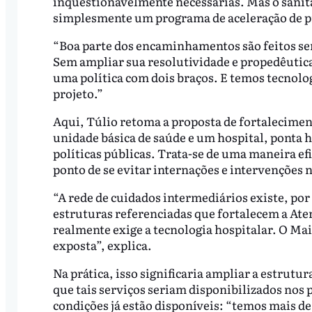
inquestionavelmente necessárias. Mas o sanita
simplesmente um programa de aceleração de p
“Boa parte dos encaminhamentos são feitos sem
Sem ampliar sua resolutividade e propedêutica
uma política com dois braços. E temos tecnolog
projeto.”
Aqui, Túlio retoma a proposta de fortaleciment
unidade básica de saúde e um hospital, ponta 
políticas públicas. Trata-se de uma maneira ef
ponto de se evitar internações e intervenções 
“A rede de cuidados intermediários existe, por
estruturas referenciadas que fortalecem a Aten
realmente exige a tecnologia hospitalar. O Mai
exposta”, explica.
Na prática, isso significaria ampliar a estrutu
que tais serviços seriam disponibilizados nos
condições já estão disponíveis: “temos mais de