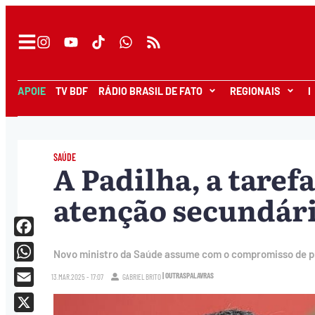
APOIE
TV BDF
RÁDIO BRASIL DE FATO
REGIONAIS
I
SAÚDE
A Padilha, a tarefa
atenção secundár
Facebook
Novo ministro da Saúde assume com o compromisso de pr
WhatsApp
| OUTRASPALAVRAS
13.MAR.2025 - 17:07
GABRIEL BRITO
Email