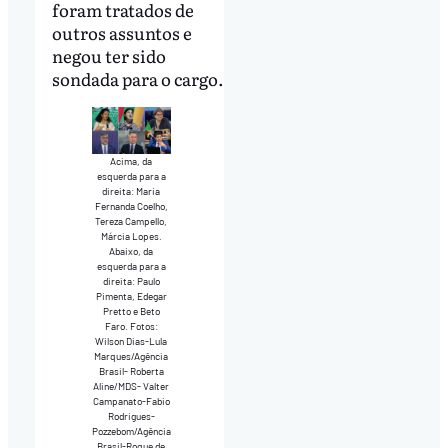
foram tratados de
outros assuntos e
negou ter sido
sondada para o cargo.
Acima, da
esquerda para a
direita: Maria
Fernanda Coelho,
Tereza Campello,
Márcia Lopes.
Abaixo, da
esquerda para a
direita: Paulo
Pimenta, Edegar
Pretto e Beto
Faro. Fotos:
Wilson Dias-Lula
Marques/Agência
Brasil- Roberta
Aline/MDS- Valter
Campanato-Fabio
Rodrigues-
Pozzebom/Agência
Brasil-Roque de