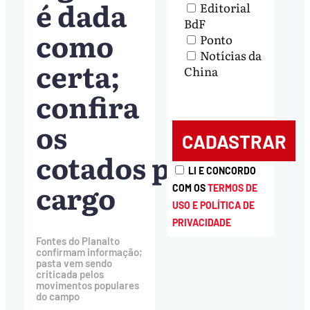
é dada
Editorial
BdF
como
Ponto
Notícias da
certa;
China
confira
os
cotados para o
LI E CONCORDO
cargo
COM OS
TERMOS DE
USO E POLÍTICA DE
PRIVACIDADE
Fontes do Planalto
confirmam informação;
pasta vem sendo
criticada pelos
movimentos populares
do campo