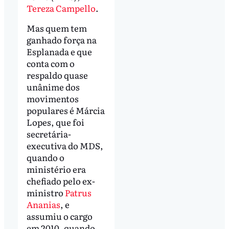
Tereza Campello
.
Mas quem tem
ganhado força na
Esplanada e que
conta com o
respaldo quase
unânime dos
movimentos
populares é Márcia
Lopes, que foi
secretária-
executiva do MDS,
quando o
ministério era
chefiado pelo ex-
ministro
Patrus
Ananias
, e
assumiu o cargo
em 2010, quando