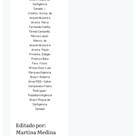
Sá/Agência
Senado
|
Crédito: Acima, da
esquerda para a
direita: Maria
Fernanda Coelho,
Tereza Campello,
Márcia Lopes.
Abaixo, da
esquerda para a
direita: Paulo
Pimenta, Edegar
Pretto e Beto
Faro. Fotos:
Wilson Dias-Lula
Marques/Agência
Brasil- Roberta
Aline/MDS- Valter
Campanato-Fabio
Rodrigues-
Pozzebom/Agência
Brasil-Roque de
Sá/Agência
Senado
Editado por:
Martina Medina