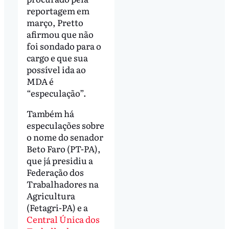
reportagem em
março, Pretto
afirmou que não
foi sondado para o
cargo e que sua
possível ida ao
MDA é
“especulação”.
Também há
especulações sobre
o nome do senador
Beto Faro (PT-PA),
que já presidiu a
Federação dos
Trabalhadores na
Agricultura
(Fetagri-PA) e a
Central Única dos