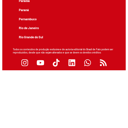
Paraíba
Paraná
Pernambuco
Rio de Janeiro
Rio Grande do Sul
Todos os conteúdos de produção exclusiva e de autoria editorial do Brasil de Fato podem ser
reproduzidos, desde que não sejam alterados e que se deem os devidos créditos.