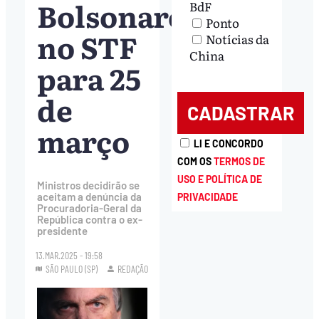
Bolsonaro
BdF
Ponto
no STF
Notícias da
China
para 25
de
março
LI E CONCORDO
COM OS
TERMOS DE
USO E POLÍTICA DE
Ministros decidirão se
aceitam a denúncia da
PRIVACIDADE
Procuradoria-Geral da
República contra o ex-
presidente
13.MAR.2025 - 19:58
SÃO PAULO (SP)
REDAÇÃO