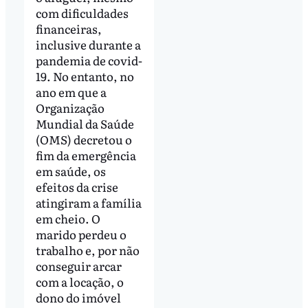
com dificuldades
financeiras,
inclusive durante a
pandemia de covid-
19. No entanto, no
ano em que a
Organização
Mundial da Saúde
(OMS) decretou o
fim da emergência
em saúde, os
efeitos da crise
atingiram a família
em cheio. O
marido perdeu o
trabalho e, por não
conseguir arcar
com a locação, o
dono do imóvel