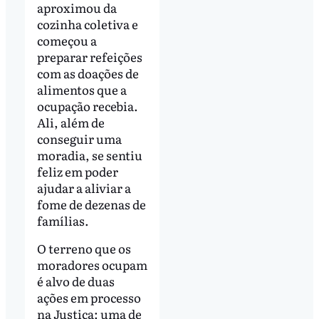
aproximou da
cozinha coletiva e
começou a
preparar refeições
com as doações de
alimentos que a
ocupação recebia.
Ali, além de
conseguir uma
moradia, se sentiu
feliz em poder
ajudar a aliviar a
fome de dezenas de
famílias.
O terreno que os
moradores ocupam
é alvo de duas
ações em processo
na Justiça: uma de