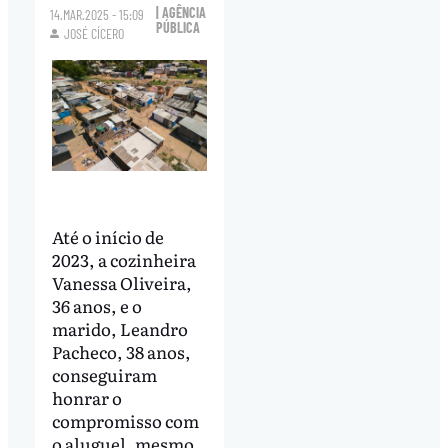
| AGÊNCIA
14.MAR.2025 - 15:09
PÚBLICA
JOSÉ CÍCERO
Até o início de
2023, a cozinheira
Vanessa Oliveira,
36 anos, e o
marido, Leandro
Pacheco, 38 anos,
conseguiram
honrar o
compromisso com
o aluguel, mesmo