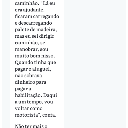
caminhão. “Lá eu
era ajudante,
ficaram carregando
e descarregando
palete de madeira,
mas eu sei dirigir
caminhão, sei
manobrar, sou
muito bom nisso.
Quando tinha que
pagar o aluguel,
não sobrava
dinheiro para
pagar a
habilitação. Daqui
a um tempo, vou
voltar como
motorista”, conta.
Não ter mais o