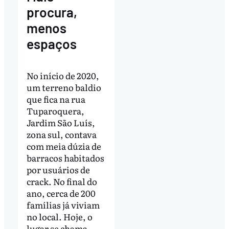
procura,
menos
espaços
No início de 2020,
um terreno baldio
que fica na rua
Tuparoquera,
Jardim São Luís,
zona sul, contava
com meia dúzia de
barracos habitados
por usuários de
crack. No final do
ano, cerca de 200
famílias já viviam
no local. Hoje, o
lugar se chama