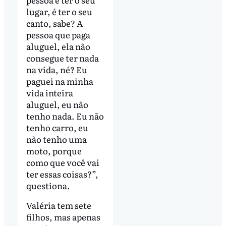
lugar, é ter o seu
canto, sabe? A
pessoa que paga
aluguel, ela não
consegue ter nada
na vida, né? Eu
paguei na minha
vida inteira
aluguel, eu não
tenho nada. Eu não
tenho carro, eu
não tenho uma
moto, porque
como que você vai
ter essas coisas?”,
questiona.
Valéria tem sete
filhos, mas apenas