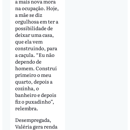
a mais nova mora
na ocupação. Hoje,
a mãe se diz
orgulhosa em ter a
possibilidade de
deixar uma casa,
que ela vem
construindo, para
a caçula. “Eu não
dependo de
homem. Construí
primeiro o meu
quarto, depois a
cozinha, o
banheiro e depois
fiz o puxadinho”,
relembra.
Desempregada,
Valéria gera renda