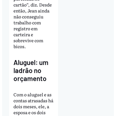
cartão“, diz. Desde
então, Jean ainda
não conseguiu
trabalho com
registro em
carteira e
sobrevive com
bicos.
Aluguel: um
ladrão no
orçamento
Com o aluguel e as
contas atrasadas há
dois meses, ele, a
esposa e os dois