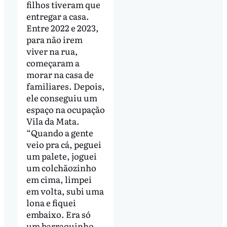
filhos tiveram que
entregar a casa.
Entre 2022 e 2023,
para não irem
viver na rua,
começaram a
morar na casa de
familiares. Depois,
ele conseguiu um
espaço na ocupação
Vila da Mata.
“Quando a gente
veio pra cá, peguei
um palete, joguei
um colchãozinho
em cima, limpei
em volta, subi uma
lona e fiquei
embaixo. Era só
um barraquinho