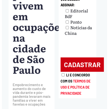
vivem
ASSINAR:
Editorial
em
BdF
Ponto
ocupações
Notícias da
na
China
cidade
de São
Paulo
LI E CONCORDO
COM OS
TERMOS DE
Empobrecimento e
USO E POLÍTICA DE
aumento do custo de
vida durante e pós-
PRIVACIDADE
pandemia levaram mais
famílias a viver em
favelas e ocupações