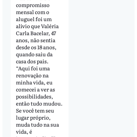
compromisso
mensal com o
aluguel foi um
alívio que Valéria
Carla Bacelar, 47
anos, não sentia
desde os 18 anos,
quando saiu da
casa dos pais.
“Aqui foi uma
renovação na
minha vida, eu
comecei a ver as
possibilidades,
então tudo mudou.
Se você tem seu
lugar próprio,
muda tudo na sua
vida, é