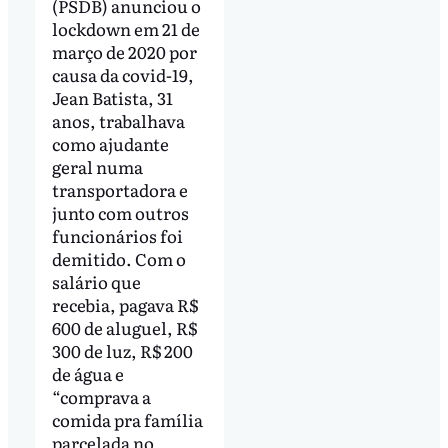
(PSDB) anunciou o
lockdown em 21 de
março de 2020 por
causa da covid-19,
Jean Batista, 31
anos, trabalhava
como ajudante
geral numa
transportadora e
junto com outros
funcionários foi
demitido. Com o
salário que
recebia, pagava R$
600 de aluguel, R$
300 de luz, R$ 200
de água e
“comprava a
comida pra família
parcelada no