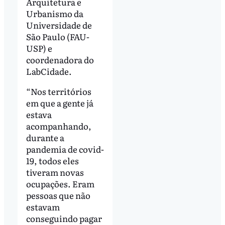
Arquitetura e
Urbanismo da
Universidade de
São Paulo (FAU-
USP) e
coordenadora do
LabCidade.
“Nos territórios
em que a gente já
estava
acompanhando,
durante a
pandemia de covid-
19, todos eles
tiveram novas
ocupações. Eram
pessoas que não
estavam
conseguindo pagar