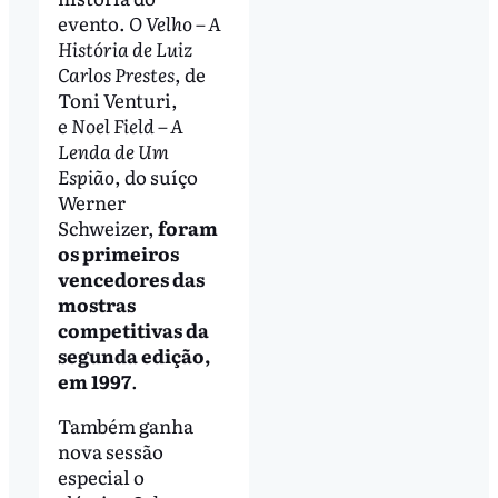
evento.
O Velho – A
História de Luiz
Carlos Prestes
, de
Toni Venturi,
e
Noel Field – A
Lenda de Um
Espião
, do suíço
Werner
Schweizer,
foram
os primeiros
vencedores das
mostras
competitivas da
segunda edição,
em 1997
.
Também ganha
nova sessão
especial o