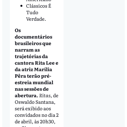
Clássicos É
Tudo
Verdade.
Os
documentários
brasileiros que
narram as
trajetórias da
cantora Rita Lee e
da atriz Marília
Pêra terão pré-
estreia mundial
nas sessões de
abertura.
Ritas
, de
Oswaldo Santana,
será exibido aos
convidados no dia 2
de abril, às 20h30,