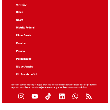
OPINIÃO
Bahia
Ceará
Distrito Federal
Minas Gerais
Paraíba
Paraná
Pernambuco
Rio de Janeiro
Rio Grande do Sul
Todos os conteúdos de produção exclusiva e de autoria editorial do Brasil de Fato podem ser
reproduzidos, desde que não sejam alterados e que se deem os devidos créditos.