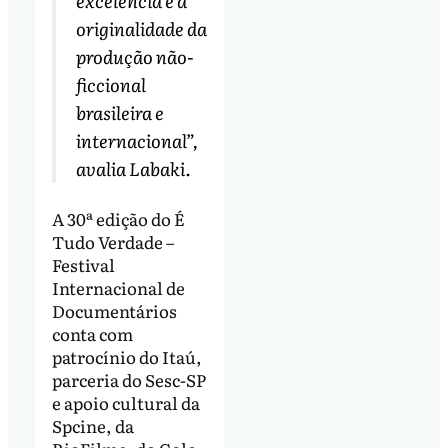
excelência e à
originalidade da
produção não-
ficcional
brasileira e
internacional”,
avalia Labaki.
A 30ª edição do É
Tudo Verdade –
Festival
Internacional de
Documentários
conta com
patrocínio do Itaú,
parceria do Sesc-SP
e apoio cultural da
Spcine, da