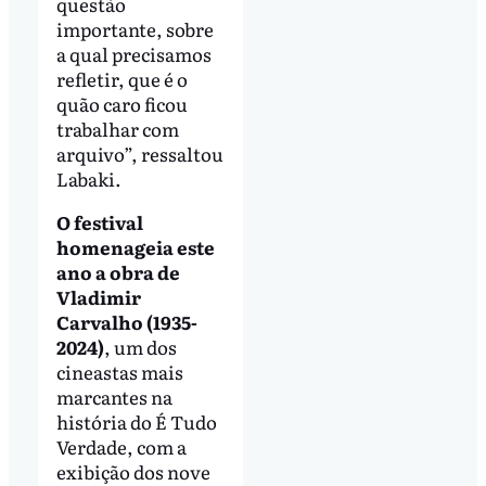
questão
importante, sobre
a qual precisamos
refletir, que é o
quão caro ficou
trabalhar com
arquivo”, ressaltou
Labaki.
O festival
homenageia este
ano a obra de
Vladimir
Carvalho (1935-
2024)
, um dos
cineastas mais
marcantes na
história do É Tudo
Verdade, com a
exibição dos nove