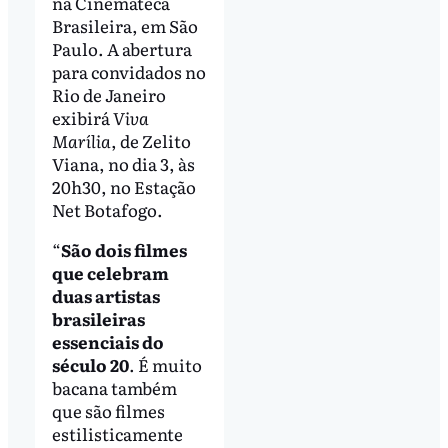
na Cinemateca
Brasileira, em São
Paulo. A abertura
para convidados no
Rio de Janeiro
exibirá
Viva
Marília
, de Zelito
Viana, no dia 3, às
20h30, no Estação
Net Botafogo.
“
São dois filmes
que celebram
duas artistas
brasileiras
essenciais do
século 20
. É muito
bacana também
que são filmes
estilisticamente