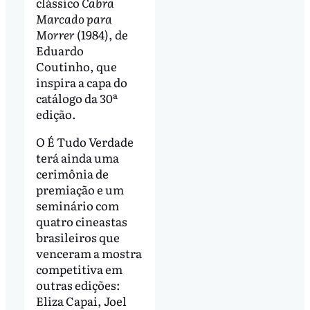
clássico
Cabra
Marcado para
Morrer
(1984), de
Eduardo
Coutinho, que
inspira a capa do
catálogo da 30ª
edição.
O É Tudo Verdade
terá ainda uma
cerimônia de
premiação e um
seminário com
quatro cineastas
brasileiros que
venceram a mostra
competitiva em
outras edições:
Eliza Capai, Joel