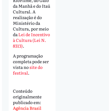
RioFilme, do Galo
da Manhã e do Itaú
Cultural. A
realização é do
Ministério da
Cultura, por meio
da
Lei de Incentivo
à Cultura (Lei N.
8313)
.
A programação
completa pode ser
vista no
site do
festival
.
Conteúdo
originalmente
publicado em:
Agência Brasil