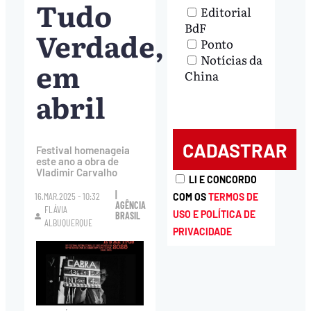
Tudo
Editorial
BdF
Verdade,
Ponto
Notícias da
em
China
abril
Festival homenageia
este ano a obra de
Vladimir Carvalho
LI E CONCORDO
|
16.MAR.2025 - 10:32
COM OS
TERMOS DE
AGÊNCIA
FLÁVIA
USO E POLÍTICA DE
BRASIL
ALBUQUERQUE
PRIVACIDADE