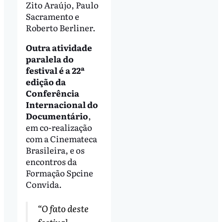
Zito Araújo, Paulo
Sacramento e
Roberto Berliner.
Outra atividade
paralela do
festival é a 22ª
edição da
Conferência
Internacional do
Documentário
,
em co-realização
com a Cinemateca
Brasileira, e os
encontros da
Formação Spcine
Convida.
“O fato deste