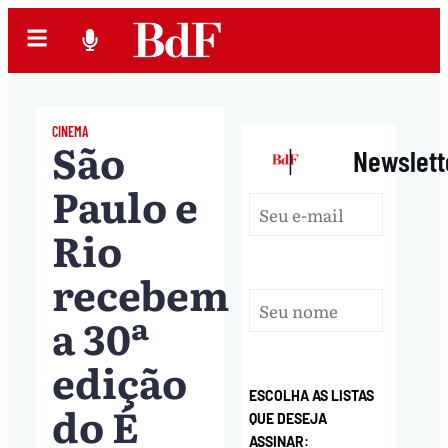
CINEMA
São
|
Newslett
Paulo e
Rio
recebem
a 30ª
edição
ESCOLHA AS LISTAS
do É
QUE DESEJA
ASSINAR: