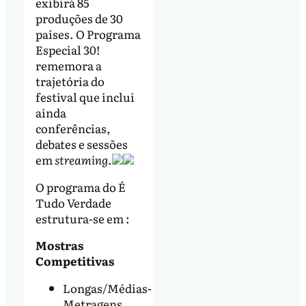
exibirá 85
produções de 30
países. O Programa
Especial 30!
rememora a
trajetória do
festival que inclui
ainda
conferências,
debates e sessões
em
streaming
.
O programa do É
Tudo Verdade
estrutura-se em :
Mostras
Competitivas
Longas/Médias-
Metragens