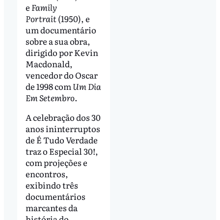
e
Family
Portrait
(1950), e
um documentário
sobre a sua obra,
dirigido por Kevin
Macdonald,
vencedor do Oscar
de 1998 com
Um Dia
Em Setembro
.
A celebração dos 30
anos ininterruptos
de É Tudo Verdade
traz o Especial 30!,
com projeções e
encontros,
exibindo três
documentários
marcantes da
história do