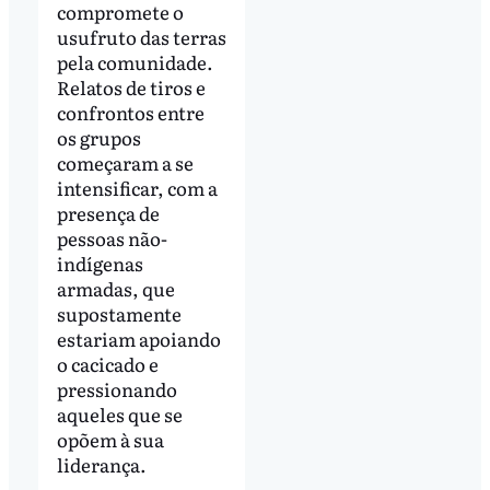
compromete o
usufruto das terras
pela comunidade.
Relatos de tiros e
confrontos entre
os grupos
começaram a se
intensificar, com a
presença de
pessoas não-
indígenas
armadas, que
supostamente
estariam apoiando
o cacicado e
pressionando
aqueles que se
opõem à sua
liderança.