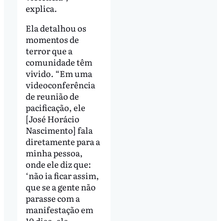
explica.
Ela detalhou os
momentos de
terror que a
comunidade têm
vivido. “Em uma
videoconferência
de reunião de
pacificação, ele
[José Horácio
Nascimento] fala
diretamente para a
minha pessoa,
onde ele diz que:
‘não ia ficar assim,
que se a gente não
parasse com a
manifestação em
10 dias, ele