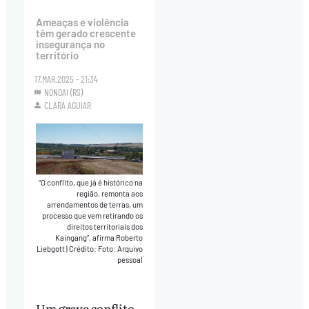
Ameaças e violência
têm gerado crescente
insegurança no
território
17.MAR.2025 - 21:34
NONOAI (RS)
CLARA AGUIAR
“O conflito, que já é histórico na
região, remonta aos
arrendamentos de terras, um
processo que vem retirando os
direitos territoriais dos
Kaingang”, afirma Roberto
Liebgott
|
Crédito: Foto: Arquivo
pessoal
Um grave conflito