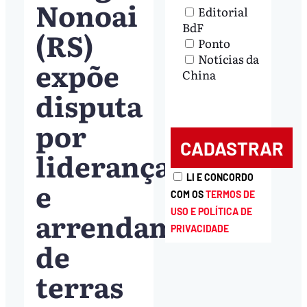
Nonoai
Editorial
BdF
(RS)
Ponto
Notícias da
expõe
China
disputa
por
liderança
LI E CONCORDO
e
COM OS
TERMOS DE
arrendamento
USO E POLÍTICA DE
PRIVACIDADE
de
terras