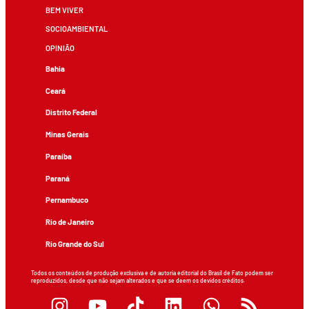
BEM VIVER
SOCIOAMBIENTAL
OPINIÃO
Bahia
Ceará
Distrito Federal
Minas Gerais
Paraíba
Paraná
Pernambuco
Rio de Janeiro
Rio Grande do Sul
Todos os conteúdos de produção exclusiva e de autoria editorial do Brasil de Fato podem ser
reproduzidos, desde que não sejam alterados e que se deem os devidos créditos.