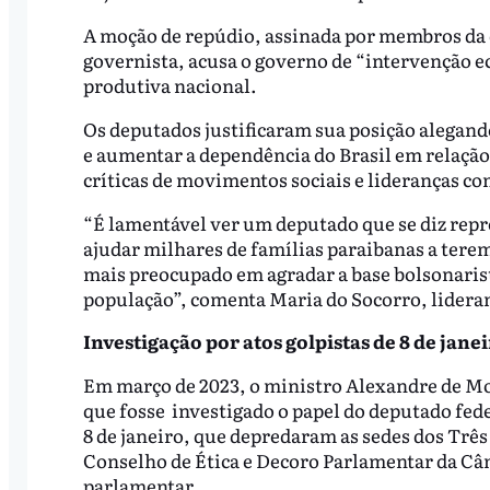
A moção de repúdio, assinada por membros da o
governista, acusa o governo de “intervenção e
produtiva nacional.
Os deputados justificaram sua posição alegando
e aumentar a dependência do Brasil em relação
críticas de movimentos sociais e lideranças c
“É lamentável ver um deputado que se diz rep
ajudar milhares de famílias paraibanas a terem
mais preocupado em agradar a base bolsonarist
população”, comenta Maria do Socorro, lider
Investigação por atos golpistas de 8 de jane
Em março de 2023, o ministro Alexandre de M
que fosse investigado o papel do deputado fede
8 de janeiro, que depredaram as sedes dos Trê
Conselho de Ética e Decoro Parlamentar da Câm
parlamentar.