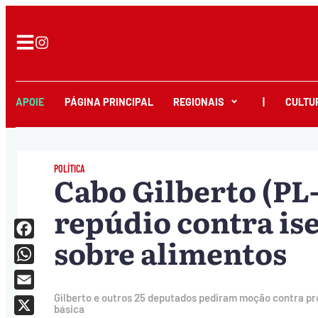
APOIE
PÁGINA PRINCIPAL
REGIONAIS
|
CULTU
POLÍTICA
Cabo Gilberto (PL
repúdio contra is
sobre alimentos
Facebook
WhatsApp
Email
Gilberto e outros 25 deputados pediram moção contra pr
básica