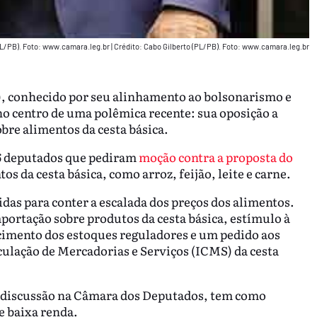
PL/PB). Foto: www.camara.leg.br
|
Crédito: Cabo Gilberto (PL/PB). Foto: www.camara.leg.br
), conhecido por seu alinhamento ao bolsonarismo e
no centro de uma polêmica recente: sua oposição a
bre alimentos da cesta básica.
6 deputados que pediram
moção contra a proposta do
os da cesta básica, como arroz, feijão, leite e carne.
as para conter a escalada dos preços dos alimentos.
mportação sobre produtos da cesta básica, estímulo à
cimento dos estoques reguladores e um pedido aos
ulação de Mercadorias e Serviços (ICMS) da cesta
m discussão na Câmara dos Deputados, tem como
de baixa renda.