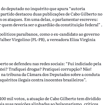
o do deputado no inquérito que apura “autoria
 O partido destacou duas publicações de Cabo Gilberto no
m os ataques. Em uma delas, o parlamentar escreveu:
quem deveria ser o guardião da constituição federal” .
políticos paraibanos, como o ex-candidato ao governo
alber Virgolino (PL-PB), a vereadora Eliza Virgínia
berto se defendeu nas redes sociais: “Fui indiciado pela
atei? Trafiquei drogas? Pratiquei corrupção? Não!
 na tribuna da Câmara dos Deputados sobre a conduta
inquéritos ilegais contra inocentes brasileiros”.
 100 mil votos, a atuação de Cabo Gilberto tem dividido
ia suas posições alinhadas ao bolsonarismo, críticos