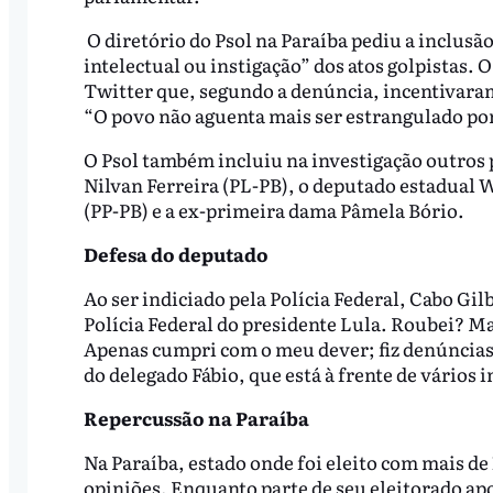
O diretório do Psol na Paraíba pediu a inclusã
intelectual ou instigação” dos atos golpistas.
Twitter que, segundo a denúncia, incentivara
“O povo não aguenta mais ser estrangulado por 
O Psol também incluiu na investigação outros 
Nilvan Ferreira (PL-PB), o deputado estadual W
(PP-PB) e a ex-primeira dama Pâmela Bório.
Defesa do deputado
Ao ser indiciado pela Polícia Federal, Cabo Gil
Polícia Federal do presidente Lula. Roubei? M
Apenas cumpri com o meu dever; fiz denúncias
do delegado Fábio, que está à frente de vários 
Repercussão na Paraíba
Na Paraíba, estado onde foi eleito com mais de
opiniões. Enquanto parte de seu eleitorado apo