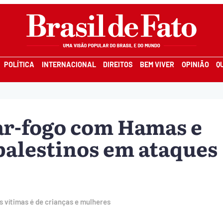
POLÍTICA
INTERNACIONAL
DIREITOS
BEM VIVER
OPINIÃO
Q
ar-fogo com Hamas e
palestinos em ataques
s vítimas é de crianças e mulheres