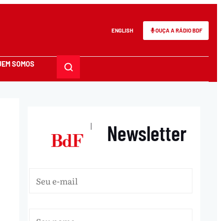
ENGLISH
OUÇA A RÁDIO BDF
UEM SOMOS
Newsletter
|