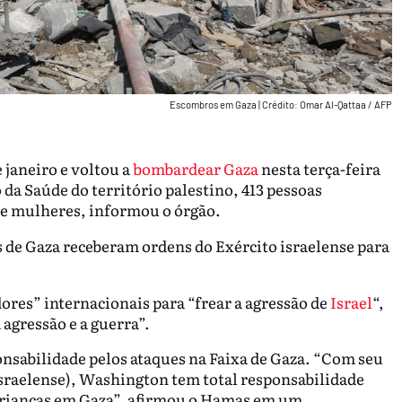
Escombros em Gaza
|
Crédito: Omar Al-Qattaa / AFP
 janeiro e voltou a
bombardear Gaza
nesta terça-feira
 da Saúde do território palestino, 413 pessoas
 e mulheres, informou o órgão.
s de Gaza receberam ordens do Exército israelense para
res” internacionais para “frear a agressão de
Israel
“,
agressão e a guerra”.
nsabilidade pelos ataques na Faixa de Gaza. “Com seu
(israelense), Washington tem total responsabilidade
 crianças em Gaza”, afirmou o Hamas em um