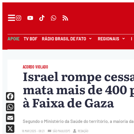
APOIE
TV BDF
RÁDIO BRASIL DE FATO
REGIONAIS
I
ACORDO VIOLADO
Israel rompe cess
mata mais de 400 
à Faixa de Gaza
Facebook
WhatsApp
Segundo o Ministério da Saúde do território, a maioria da
Email
18.MAR.2025 - 08:21
SÃO PAULO (SP)
REDAÇÃO