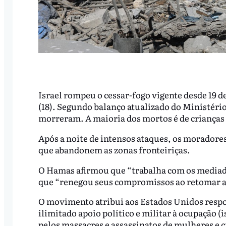
Israel rompeu o cessar-fogo vigente desde 19 de
(18). Segundo balanço atualizado do Ministério
morreram. A maioria dos mortos é de crianças
Após a noite de intensos ataques, os moradore
que abandonem as zonas fronteiriças.
O Hamas afirmou que “trabalha com os mediado
que “renegou seus compromissos ao retomar a 
O movimento atribui aos Estados Unidos respo
ilimitado apoio político e militar à ocupação 
pelos massacres e assassinatos de mulheres e