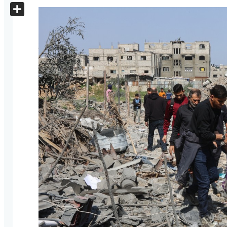
X
Share