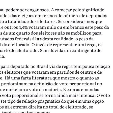
a, podem ser enganosos. A começar pelo significado
ultados das eleições em termos do número de deputados
não a totalidade dos eleitores. Se considerarmos que
m e outros 4,4% votaram nulo ou em branco este peso da
 de um quarto dos eleitores não se mobilizou para
putados federais à
luz
desta realidade, o peso da
l do eleitorado. O invés de representar um terço, os
uarto do eleitorado. Sem dúvida um contingente de
ia.
para deputado no Brasil via de regra tem pouca relação
s eleitores que votaram em partidos de centro e de
e. Há uma farta literatura que mostra o quanto as
ta predominam na definição do voto proporcional no
que norteiam o voto da maioria. E com as emendas
o voto proporcional se torna ainda mais intensa. O voto
ste tipo de relação pragmática do que em uma opção
s na extrema direita no total do eleitorado, se
, tende a ser ainda menor.