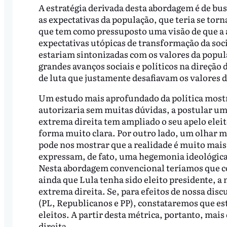
A estratégia derivada desta abordagem é de bu
as expectativas da população, que teria se tor
que tem como pressuposto uma visão de que a 
expectativas utópicas de transformação da so
estariam sintonizadas com os valores da popul
grandes avanços sociais e políticos na direçã
de luta que justamente desafiavam os valores 
Um estudo mais aprofundado da política mostr
autorizaria sem muitas dúvidas, a postular uma
extrema direita tem ampliado o seu apelo elei
forma muito clara. Por outro lado, um olhar ma
pode nos mostrar que a realidade é muito mais
expressam, de fato, uma hegemonia ideológica c
Nesta abordagem convencional teríamos que c
ainda que Lula tenha sido eleito presidente, a m
extrema direita. Se, para efeitos de nossa dis
(PL, Republicanos e PP), constataremos que es
eleitos. A partir desta métrica, portanto, mais
direita.