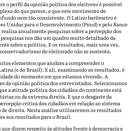
 o perfil da opinião política dos eleitores é possível
mplexa do que parece, e que este movimento de
rofundo nem tão consistente. O Latino barômetro é
ões Unidas para o Desenvolvimento (Pnud) e pelo Banco
realiza anualmente pesquisas sobre a percepção dos
as pesquisas nos dão um quadro muito detalhado da
ente sobre a política. E os resultados, mais uma vez,
 conservadorismo do eleitorado não se sustenta.
muitos elementos que ajudam a compreender o
tina (e do Brasil). E ali, examinando os resultados, é
exidade do momento em que estamos vivendo. A
es da opinião política dos entrevistados. Selecionamos
e a atitude política dos cidadãos do continente está
árias ou de extrema direita. E que o desgaste da
ercepção crítica dos cidadãos em relação ao sistema
de direita. Nesta análise utilizaremos os resultados
s aos resultados para o Brasil.
 que dizem respeito às atitudes frente à democracia e