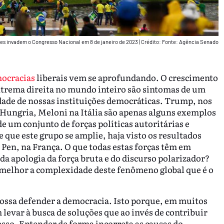
es invadem o Congresso Nacional em 8 de janeiro de 2023
|
Crédito: Fonte: Agência Senado
mocracias
liberais vem se aprofundando. O crescimento
extrema direita no mundo inteiro são sintomas de um
idade de nossas instituições democráticas. Trump, nos
 Hungria, Meloni na Itália são apenas alguns exemplos
e um conjunto de forças políticas autoritárias e
e que este grupo se amplie, haja visto os resultados
 Pen, na França. O que todas estas forças têm em
a apologia da força bruta e do discurso polarizador?
 melhor a complexidade deste fenômeno global que é o
possa defender a democracia. Isto porque, em muitos
 levar à busca de soluções que ao invés de contribuir
esso. Entender de forma incorreta as causas do