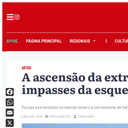
APOIE
PÁGINA PRINCIPAL
REGIONAIS
|
CULTU
ARTIGO
A ascensão da extr
impasses da esqu
Facebook
Forças extremistas no mundo inteiro é um sintoma de fal
WhatsApp
21.MAR.2025 - 19:19
PORTO ALEGRE (RS)
TARSON NÚÑEZ
Email