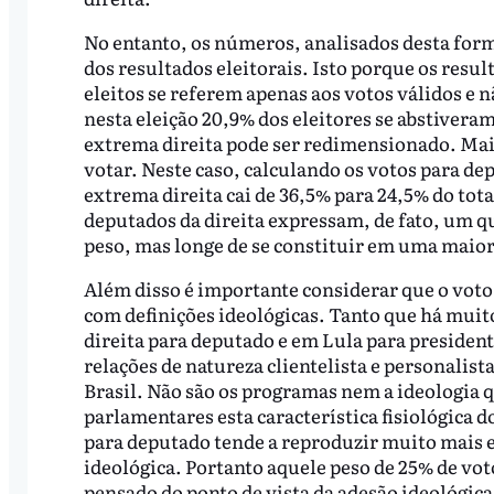
No entanto, os números, analisados desta form
dos resultados eleitorais. Isto porque os res
eleitos se referem apenas aos votos válidos e 
nesta eleição 20,9% dos eleitores se abstivera
extrema direita pode ser redimensionado. Mais
votar. Neste caso, calculando os votos para de
extrema direita cai de 36,5% para 24,5% do tota
deputados da direita expressam, de fato, um q
peso, mas longe de se constituir em uma maior
Além disso é importante considerar que o voto 
com definições ideológicas. Tanto que há muito
direita para deputado e em Lula para president
relações de natureza clientelista e personalis
Brasil. Não são os programas nem a ideologia 
parlamentares esta característica fisiológica d
para deputado tende a reproduzir muito mais e
ideológica. Portanto aquele peso de 25% de voto
pensado do ponto de vista da adesão ideológica