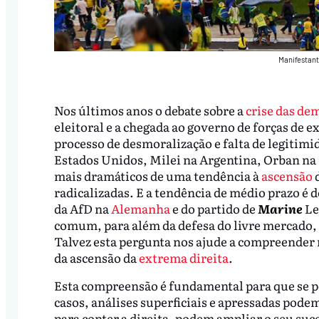
Manifestant
Nos últimos anos o debate sobre a
crise das de
eleitoral e a chegada ao governo de forças de 
processo de desmoralização e falta de legitim
Estados Unidos, Milei na Argentina, Orban na
mais dramáticos de uma tendência à
ascensão
d
radicalizadas. E a tendência de médio prazo é d
da AfD na
Alemanha
e do partido de
Marine
Le
comum, para além da defesa do livre mercado, d
Talvez esta pergunta nos ajude a compreender
da ascensão da
extrema direita
.
​Esta compreensão é fundamental para que se 
casos, análises superficiais e apressadas podem
para conter a direita, podem ampliar o seu suc