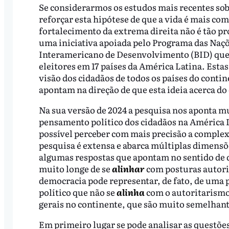
Se considerarmos os estudos mais recentes sobre
reforçar esta hipótese de que a vida é mais co
fortalecimento da extrema direita não é tão p
uma iniciativa apoiada pelo Programa das Naç
Interamericano de Desenvolvimento (BID) que 
eleitores em 17 países da América Latina. Est
visão dos cidadãos de todos os países do contin
apontam na direção de que esta ideia acerca do
Na sua versão de 2024 a pesquisa nos aponta 
pensamento político dos cidadãos na América La
possível perceber com mais precisão a compl
pesquisa é extensa e abarca múltiplas dimensõ
algumas respostas que apontam no sentido de qu
muito longe de se
alinhar
com posturas autorit
democracia pode representar, de fato, de uma p
político que não se
alinha
com o autoritarismo 
gerais no continente, que são muito semelhante
Em primeiro lugar se pode analisar as questões