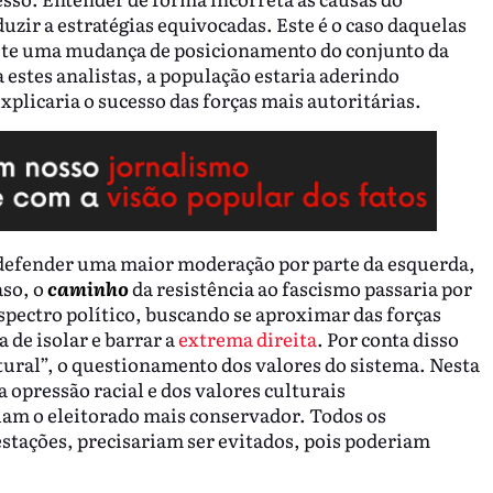
zir a estratégias equivocadas. Este é o caso daquelas
flete uma mudança de posicionamento do conjunto da
estes analistas, a população estaria aderindo
explicaria o sucesso das forças mais autoritárias.
a defender uma maior moderação por parte da esquerda,
aso, o
caminho
da resistência ao fascismo passaria por
pectro político, buscando se aproximar das forças
de isolar e barrar a
extrema direita
. Por conta disso
tural”, o questionamento dos valores do sistema. Nesta
a opressão racial e dos valores culturais
iam o eleitorado mais conservador. Todos os
stações, precisariam ser evitados, pois poderiam