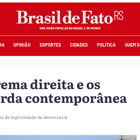
RA
OPINIÃO
ESPORTES
CIDADES
POLÍTICA
QUEM 
ema direita e os
erda contemporânea
ta de legitimidade da democracia