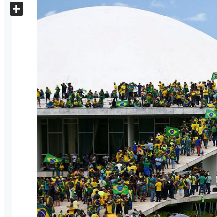
X
Share