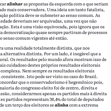
scar
alinhar
as propostas da esquerda com o que seriam
nado mais conservadora. Uma ideia um tanto fatalista,
ação política deve se submeter ao senso comum. As
ciedade deveriam ser arquivadas, uma vez que não
ação. Esta é uma visão equivocada, pois ignora que os
o da democratização quase sempre partiram de processos
do senso comum vigentes até então.
a uma realidade totalmente distinta, que nos
 alternativa distinta. Por um lado, é inegável que a
toral. Os resultados pelo mundo afora mostram isso de
is cuidadoso destes próprios resultados eleitorais
 complexa. Nem sempre os resultados eleitorais
onsistente. Isto pode ser visto no caso do Brasil.
oncordar que o conservadorismo é hegemônico pois,
aioria do congresso eleito foi de centro, direita e
cussão, considerarmos apenas os partidos mais à direita
tes partidos representam 36,4% do total de deputados
 de um terço dos eleitores se
alinha
com a extrema