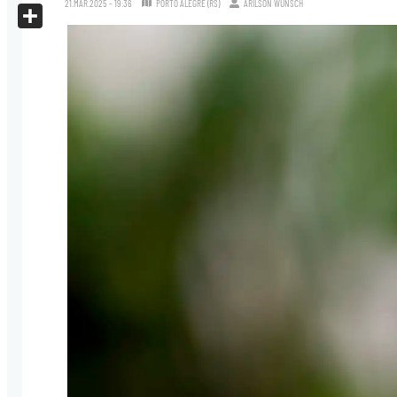
21.MAR.2025 - 19:36
PORTO ALEGRE (RS)
ARILSON WÜNSCH
X
Share