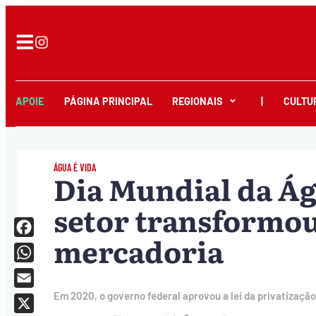
APOIE
PÁGINA PRINCIPAL
REGIONAIS
|
CULTU
ÁGUA É VIDA
Dia Mundial da Ág
setor transformou
mercadoria
Facebook
WhatsApp
Email
Em 2020, o governo federal aprovou a lei da privatização,