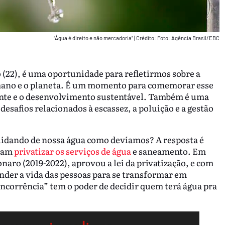
“Água é direito e não mercadoria”
|
Crédito: Foto: Agência Brasil/EBC
o (22), é uma oportunidade para refletirmos sobre a
umano e o planeta. É um momento para comemorar esse
ente e o desenvolvimento sustentável. Também é uma
esafios relacionados à escassez, a poluição e a gestão
uidando de nossa água como devíamos? A resposta é
avam
privatizar os serviços de água
e saneamento. Em
onaro (2019-2022), aprovou a lei da privatização, e com
tender a vida das pessoas para se transformar em
corrência” tem o poder de decidir quem terá água pra