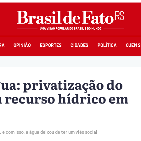
RA
OPINIÃO
ESPORTES
CIDADES
POLÍTICA
QUEM 
ua: privatização do
 recurso hídrico em
 e com isso, a água deixou de ter um viés social