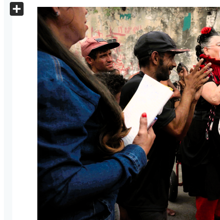
X
Share