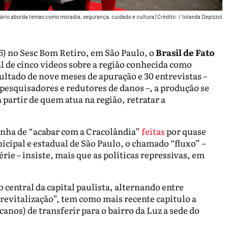
tário aborda temas como moradia, segurança, cuidado e cultura
|
Crédito: / Iolanda Depizzol
6) no Sesc Bom Retiro, em São Paulo, o
Brasil de Fato
l de cinco vídeos sobre a região conhecida como
sultado de nove meses de apuração e 30 entrevistas –
 pesquisadores e redutores de danos –, a produção se
partir de quem atua na região, retratar a
anha de “acabar com a Cracolândia”
feitas
por quase
cipal e estadual de São Paulo, o chamado “fluxo” –
rie – insiste, mais que as políticas repressivas, em
o central da capital paulista, alternando entre
“revitalização”, tem como mais recente capítulo a
canos) de transferir para o bairro da Luz a sede do