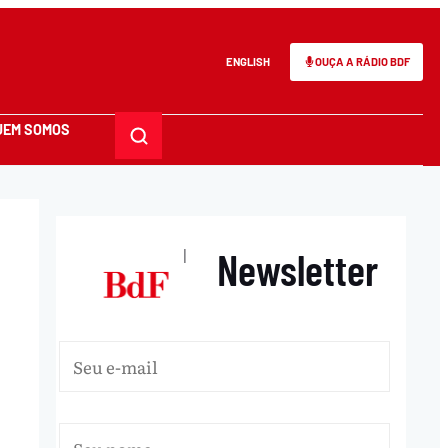
ENGLISH
OUÇA A RÁDIO BDF
UEM SOMOS
Newsletter
|