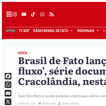
APOIE
TV BDF
RÁDIO BRASIL DE FATO
REGIONAIS
I
ASSISTA
Brasil de Fato lan
fluxo’, série docu
Cracolândia, nest
Facebook
WhatsApp
Sesc Bom Retiro recebe exibição e bate-papo sobre a séri
Email
24.MAR.2025 - 18:58
SÃO PAULO (SP)
GABRIELA MONCAU