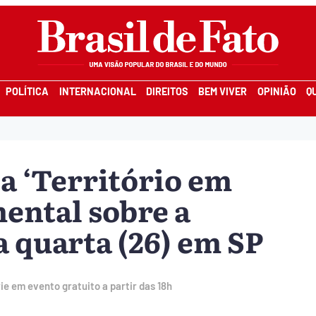
POLÍTICA
INTERNACIONAL
DIREITOS
BEM VIVER
OPINIÃO
Q
ça ‘Território em
mental sobre a
a quarta (26) em SP
e em evento gratuito a partir das 18h