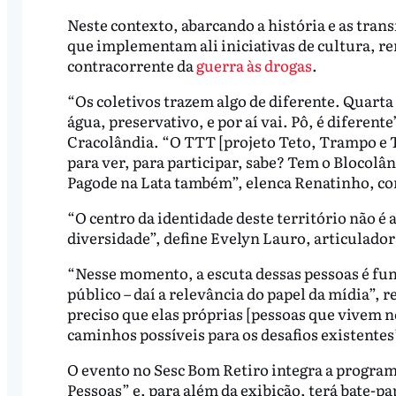
Neste contexto, abarcando a história e as trans
que implementam ali iniciativas de cultura, re
contracorrente da
guerra às drogas
.
“Os coletivos trazem algo de diferente. Quarta
água, preservativo, e por aí vai. Pô, é diferent
Cracolândia. “O TTT [projeto Teto, Trampo e T
para ver, para participar, sabe? Tem o Blocolâ
Pagode na Lata também”, elenca Renatinho, c
“O centro da identidade deste território não é a
diversidade”, define Evelyn Lauro, articulado
“Nesse momento, a escuta dessas pessoas é fun
público – daí a relevância do papel da mídia”, 
preciso que elas próprias [pessoas que vivem n
caminhos possíveis para os desafios existente
O evento no Sesc Bom Retiro integra a progra
Pessoas” e, para além da exibição, terá bate-p