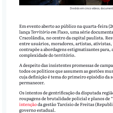
Dividido em cinco vídeos, documen
Em evento aberto ao público na quarta-feira (2
lança
Território em Fluxo
, uma série documenta
Cracolândia, no centro da capital paulista. Re
entre usuários, moradores, artistas, ativistas,
contrapõe a abordagens estigmatizantes para, a 
complexidade do território.
A despeito das insistentes promessas de camp
todos os políticos que assumem as gestões muni
cuja definição é tema do primeiro episódio da sé
permanecer.
Os intentos de gentrificação da disputada regiã
roupagens de brutalidade policial e planos de 
intenção
da gestão Tarcísio de Freitas (Republi
governo estadual.