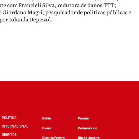
te com Francieli Silva, redutora de danos TTT;
 Giordano Magri, pesquisador de políticas públicas e
por Iolanda Depizzol.
POLÍTICA
Bahia
Paraná
INTERNACIONAL
Ceará
Pernambuco
DIREITOS
Distrito Federal
Rio de Janeiro