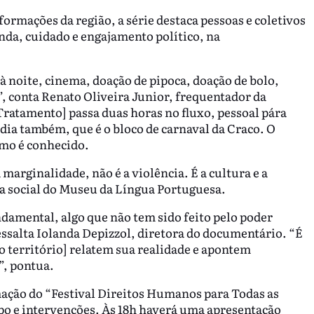
formações da região, a série destaca pessoas e coletivos
nda, cuidado e engajamento político, na
 à noite, cinema, doação de pipoca, doação de bolo,
e”, conta Renato Oliveira Junior, frequentador da
ratamento] passa duas horas no fluxo, pessoal pára
ndia também, que é o bloco de carnaval da Craco. O
omo é conhecido.
 marginalidade, não é a violência. É a cultura e a
ra social do Museu da Língua Portuguesa.
damental, algo que não tem sido feito pelo poder
ressalta Iolanda Depizzol, diretora do documentário. “É
o território] relatem sua realidade e apontem
s”, pontua.
mação do “Festival Direitos Humanos para Todas as
apo e intervenções. Às 18h haverá uma apresentação