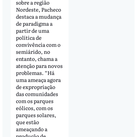
sobre a região
Nordeste, Pacheco
destaca a mudança
de paradigma a
partir de uma
política de
convivência com o
semiárido, no
entanto, chama a
atenção para novos
problemas. “Há
uma ameaça agora
de expropriação
das comunidades
com os parques
eólicos, com os
parques solares,
que estão
ameaçando a
produção de