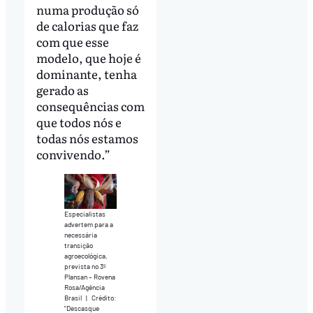
numa produção só
de calorias que faz
com que esse
modelo, que hoje é
dominante, tenha
gerado as
consequências com
que todos nós e
todas nós estamos
convivendo.”
Especialistas
advertem para a
necessária
transição
agroecológica,
prevista no 3º
Plansan – Rovena
Rosa/Agência
Brasil
|
Crédito:
"Descasque