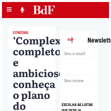
ESTRATÉGIAS
‘Complexo,
|
Newslett
completo
e
ambicioso’:
conheça
o plano
do
ESCOLHA AS LISTAS
QUE DESEJA