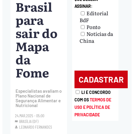
Brasil
ASSINAR:
Editorial
para
BdF
Ponto
sair do
Notícias da
Mapa
China
da
Fome
Especialistas avaliam o
LI E CONCORDO
Plano Nacional de
COM OS
TERMOS DE
Segurança Alimentar e
Nutricional
USO E POLÍTICA DE
PRIVACIDADE
24.MAR.2025 - 05:00
BRASÍLIA (DF)
LEONARDO FERNANDES