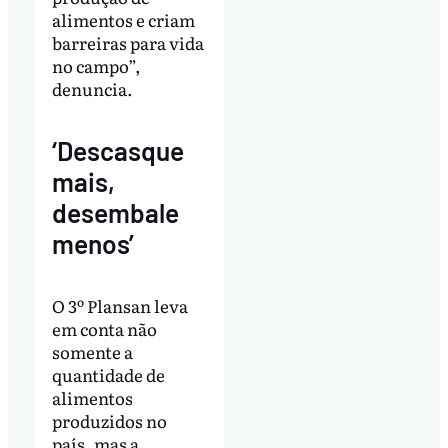
alimentos e criam
barreiras para vida
no campo”,
denuncia.
‘Descasque
mais,
desembale
menos’
O 3º Plansan leva
em conta não
somente a
quantidade de
alimentos
produzidos no
país, mas a