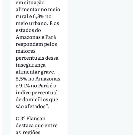
em situação
alimentar no meio
rural e 6,8% no
meio urbano. E os
estados do
Amazonas e Pará
respondem pelos
maiores
percentuais dessa
insegurança
alimentar grave.
8,5% no Amazonas
e 9,1% no Pará é o
índice percentual
de domicílios que
são afetados”.
O 3º Plansan
destaca que entre
as regiões