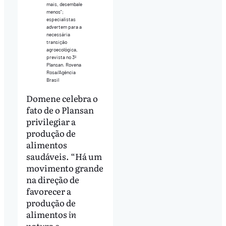
mais, desembale
menos";
especialistas
advertem para a
necessária
transição
agroecológica,
prevista no 3º
Plansan. Rovena
Rosa/Agência
Brasil
Domene celebra o
fato de o Plansan
privilegiar a
produção de
alimentos
saudáveis. “Há um
movimento grande
na direção de
favorecer a
produção de
alimentos
in
natura
e