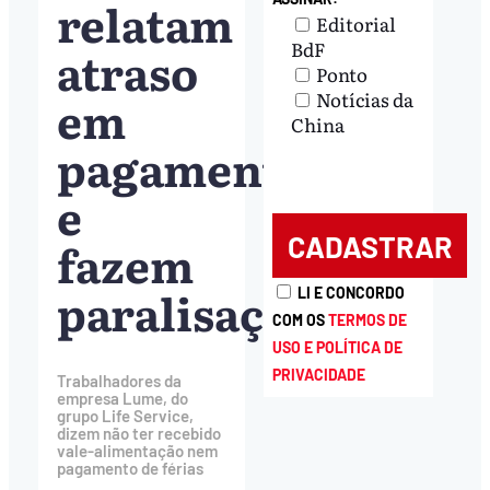
relatam
Editorial
BdF
atraso
Ponto
Notícias da
em
China
pagamentos
e
fazem
paralisação
LI E CONCORDO
COM OS
TERMOS DE
USO E POLÍTICA DE
PRIVACIDADE
Trabalhadores da
empresa Lume, do
grupo Life Service,
dizem não ter recebido
vale-alimentação nem
pagamento de férias