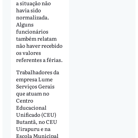
a situação não
havia sido
normalizada.
Alguns
funcionários
também relatam
não haver recebido
os valores
referentes a férias.
Trabalhadores da
empresa Lume
Serviços Gerais
que atuam no
Centro
Educacional
Unificado (CEU)
Butantã, no CEU
Uirapuru e na
Escola Municipal