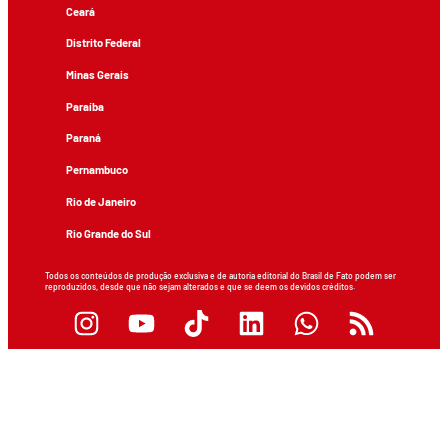
Ceará
Distrito Federal
Minas Gerais
Paraíba
Paraná
Pernambuco
Rio de Janeiro
Rio Grande do Sul
Todos os conteúdos de produção exclusiva e de autoria editorial do Brasil de Fato podem ser
reproduzidos, desde que não sejam alterados e que se deem os devidos créditos.