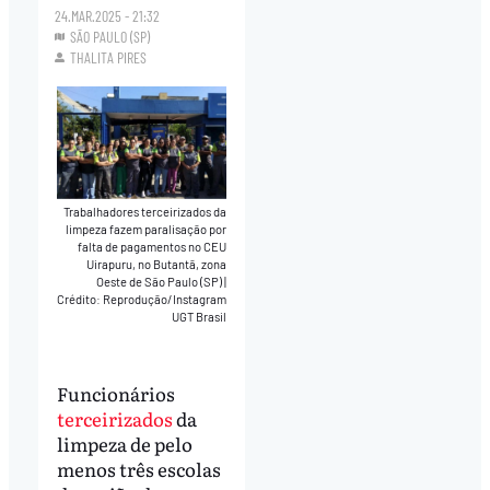
24.MAR.2025 - 21:32
SÃO PAULO (SP)
THALITA PIRES
Trabalhadores terceirizados da
limpeza fazem paralisação por
falta de pagamentos no CEU
Uirapuru, no Butantã, zona
Oeste de São Paulo (SP)
|
Crédito: Reprodução/Instagram
UGT Brasil
Funcionários
terceirizados
da
limpeza de pelo
menos três escolas