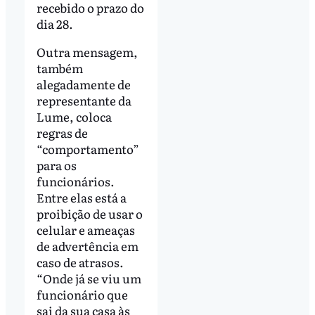
recebido o prazo do
dia 28.
Outra mensagem,
também
alegadamente de
representante da
Lume, coloca
regras de
“comportamento”
para os
funcionários.
Entre elas está a
proibição de usar o
celular e ameaças
de advertência em
caso de atrasos.
“Onde já se viu um
funcionário que
sai da sua casa às