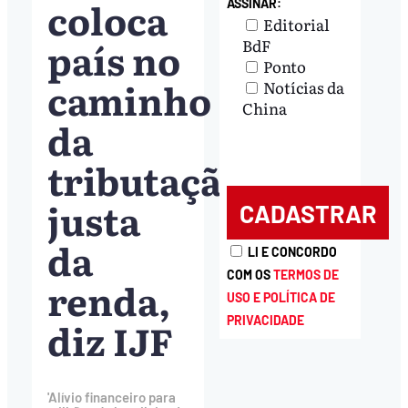
coloca
ASSINAR:
Editorial
país no
BdF
Ponto
caminho
Notícias da
China
da
tributação
justa
da
LI E CONCORDO
COM OS
TERMOS DE
renda,
USO E POLÍTICA DE
diz IJF
PRIVACIDADE
'Alívio financeiro para