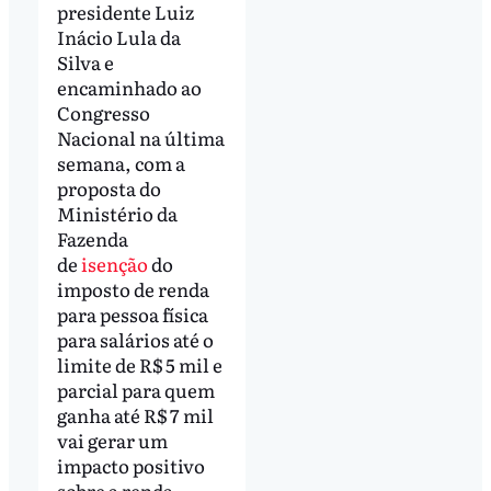
presidente Luiz
Inácio Lula da
Silva e
encaminhado ao
Congresso
Nacional na última
semana, com a
proposta do
Ministério da
Fazenda
de
isenção
do
imposto de renda
para pessoa física
para salários até o
limite de R$ 5 mil e
parcial para quem
ganha até R$ 7 mil
vai gerar um
impacto positivo
sobre a renda