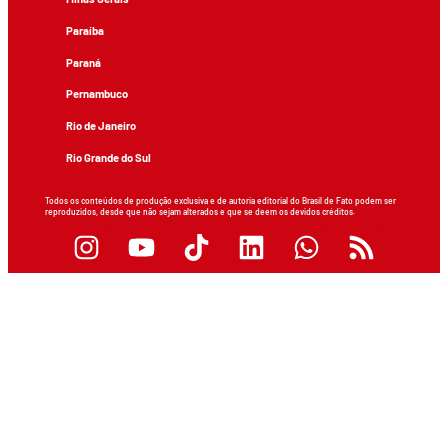
Paraíba
Paraná
Pernambuco
Rio de Janeiro
Rio Grande do Sul
Todos os conteúdos de produção exclusiva e de autoria editorial do Brasil de Fato podem ser
reproduzidos, desde que não sejam alterados e que se deem os devidos créditos.