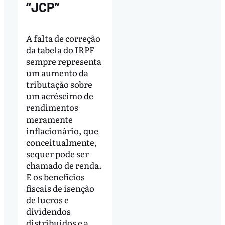
“JCP”
A falta de correção
da tabela do IRPF
sempre representa
um aumento da
tributação sobre
um acréscimo de
rendimentos
meramente
inflacionário, que
conceitualmente,
sequer pode ser
chamado de renda.
E os benefícios
fiscais de isenção
de lucros e
dividendos
distribuídos e a