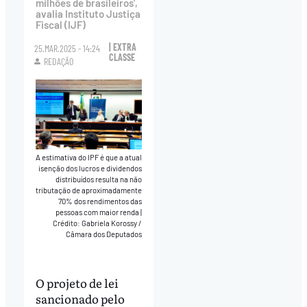
milhões de brasileiros',
avalia Instituto Justiça
Fiscal (IJF)
| EXTRA
25.MAR.2025 - 14:24
CLASSE
REDAÇÃO
A estimativa do IPF é que a atual
isenção dos lucros e dividendos
distribuídos resulta na não
tributação de aproximadamente
70% dos rendimentos das
pessoas com maior renda
|
Crédito: Gabriela Korossy /
Câmara dos Deputados
O projeto de lei
sancionado pelo