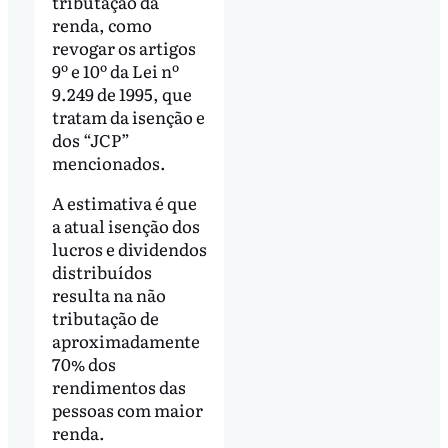
tributação da
renda, como
revogar os artigos
9º e 10º da Lei nº
9.249 de 1995, que
tratam da isenção e
dos “JCP”
mencionados.
A estimativa é que
a atual isenção dos
lucros e dividendos
distribuídos
resulta na não
tributação de
aproximadamente
70% dos
rendimentos das
pessoas com maior
renda.