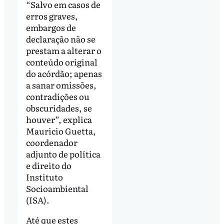
“Salvo em casos de
erros graves,
embargos de
declaração não se
prestam a alterar o
conteúdo original
do acórdão; apenas
a sanar omissões,
contradições ou
obscuridades, se
houver”, explica
Mauricio Guetta,
coordenador
adjunto de política
e direito do
Instituto
Socioambiental
(ISA).
Até que estes