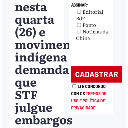
nesta
ASSINAR:
Editorial
quarta
BdF
Ponto
(26) e
Notícias da
China
movimento
indígena
demanda
que
LI E CONCORDO
STF
COM OS
TERMOS DE
julgue
USO E POLÍTICA DE
PRIVACIDADE
embargos