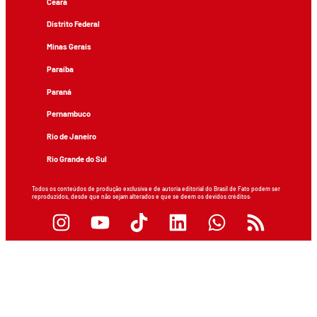
Ceará
Distrito Federal
Minas Gerais
Paraíba
Paraná
Pernambuco
Rio de Janeiro
Rio Grande do Sul
Todos os conteúdos de produção exclusiva e de autoria editorial do Brasil de Fato podem ser
reproduzidos, desde que não sejam alterados e que se deem os devidos créditos.