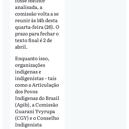
fosse melhor
analisada, a
comissão volta a se
reunir às 14h desta
quarta-feira (26). O
prazo para fechar o
texto final é 2 de
abril.
Enquanto isso,
organizações
indígenas e
indigenistas – tais
como a Articulação
dos Povos
Indígenas do Brasil
(Apib), a Comissão
Guarani Yvyrupa
(CGY) e o Conselho
Indigenista