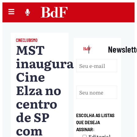
CINECLUBISMO
MST
|
Newslett
inaugura
Cine
Elza no
centro
de SP
ESCOLHA AS LISTAS
QUE DESEJA
com
ASSINAR:
Editorial