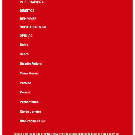
INTERNACIONAL
DIREITOS
BEM VIVER
SOCIOAMBIENTAL
OPINIÃO
Bahia
Ceará
Distrito Federal
Minas Gerais
Paraíba
Paraná
Pernambuco
Rio de Janeiro
Rio Grande do Sul
Todos os conteúdos de produção exclusiva e de autoria editorial do Brasil de Fato podem ser