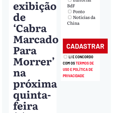
exibição
BdF
Ponto
de
Notícias da
China
‘Cabra
Marcado
Para
Morrer’
LI E CONCORDO
COM OS
TERMOS DE
na
USO E POLÍTICA DE
PRIVACIDADE
próxima
quinta-
feira