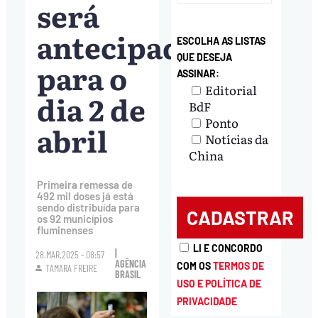
será
antecipada
ESCOLHA AS LISTAS
QUE DESEJA
para o
ASSINAR:
Editorial
dia 2 de
BdF
Ponto
abril
Notícias da
China
Primeira remessa de
492 mil doses já está
sendo distribuída para
os 92 municípios
fluminenses
LI E CONCORDO
|
28.MAR.2025 - 08:57
AGÊNCIA
COM OS
TERMOS DE
TAMARA FREIRE
BRASIL
USO E POLÍTICA DE
PRIVACIDADE