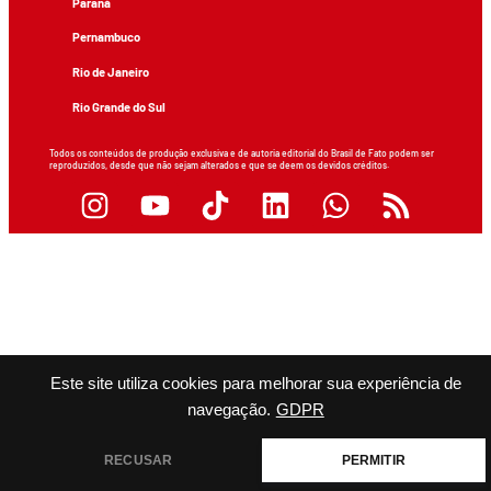
Paraná
Pernambuco
Rio de Janeiro
Rio Grande do Sul
Todos os conteúdos de produção exclusiva e de autoria editorial do Brasil de Fato podem ser
reproduzidos, desde que não sejam alterados e que se deem os devidos créditos.
Este site utiliza cookies para melhorar sua experiência de
navegação.
GDPR
RECUSAR
PERMITIR