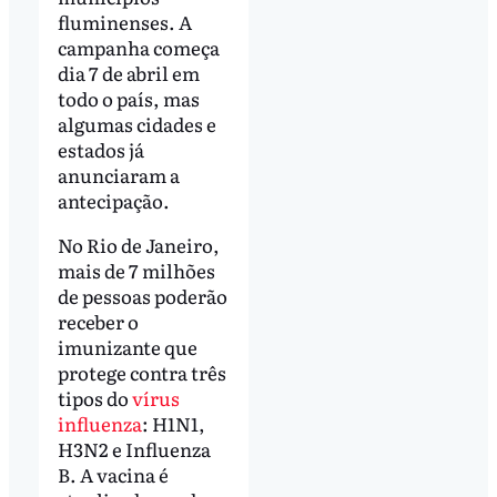
fluminenses. A
campanha começa
dia 7 de abril em
todo o país, mas
algumas cidades e
estados já
anunciaram a
antecipação.
No Rio de Janeiro,
mais de 7 milhões
de pessoas poderão
receber o
imunizante que
protege contra três
tipos do
vírus
influenza
: H1N1,
H3N2 e Influenza
B. A vacina é