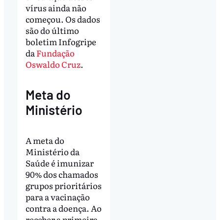
vírus ainda não
começou. Os dados
são do último
boletim Infogripe
da
Fundação
Oswaldo Cruz
.
Meta do
Ministério
A meta do
Ministério da
Saúde é imunizar
90% dos chamados
grupos prioritários
para a vacinação
contra a doença. Ao
receber a primeira