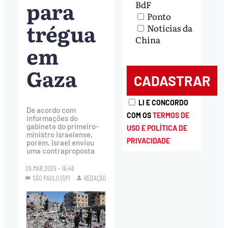
para
BdF
Ponto
trégua
Notícias da
China
em
Gaza
LI E CONCORDO
De acordo com
COM OS
TERMOS DE
informações do
gabinete do primeiro-
USO E POLÍTICA DE
ministro israelense,
PRIVACIDADE
porém, Israel enviou
uma contraproposta
29.MAR.2025 - 16:48
SÃO PAULO (SP)
REDAÇÃO