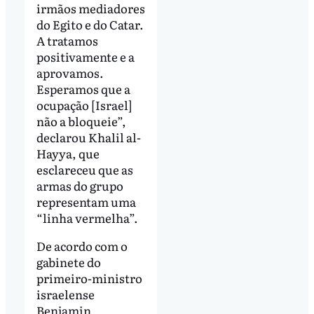
irmãos mediadores
do Egito e do Catar.
A tratamos
positivamente e a
aprovamos.
Esperamos que a
ocupação [Israel]
não a bloqueie”,
declarou Khalil al-
Hayya, que
esclareceu que as
armas do grupo
representam uma
“linha vermelha”.
De acordo com o
gabinete do
primeiro-ministro
israelense
Benjamin