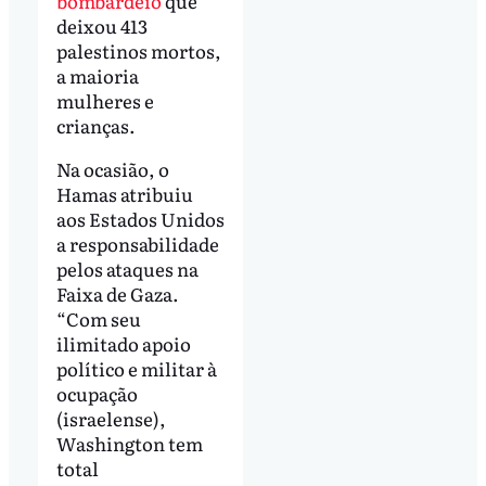
bombardeio
que
deixou 413
palestinos mortos,
a maioria
mulheres e
crianças.
Na ocasião, o
Hamas atribuiu
aos Estados Unidos
a responsabilidade
pelos ataques na
Faixa de Gaza.
“Com seu
ilimitado apoio
político e militar à
ocupação
(israelense),
Washington tem
total