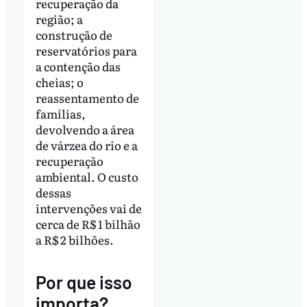
recuperação da
região; a
construção de
reservatórios para
a contenção das
cheias; o
reassentamento de
famílias,
devolvendo a área
de várzea do rio e a
recuperação
ambiental. O custo
dessas
intervenções vai de
cerca de R$ 1 bilhão
a R$ 2 bilhões.
Por que isso
importa?