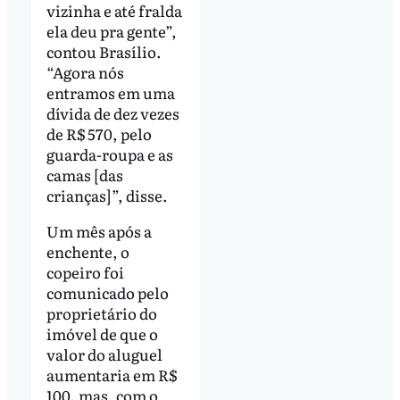
vizinha e até fralda
ela deu pra gente”,
contou Brasílio.
“Agora nós
entramos em uma
dívida de dez vezes
de R$ 570, pelo
guarda-roupa e as
camas [das
crianças]”, disse.
Um mês após a
enchente, o
copeiro foi
comunicado pelo
proprietário do
imóvel de que o
valor do aluguel
aumentaria em R$
100, mas, com o