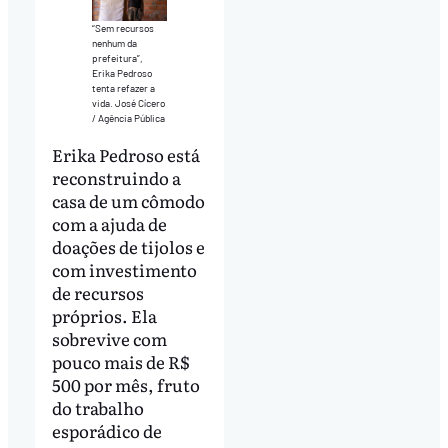
“Sem recursos
nenhum da
prefeitura”,
Erika Pedroso
tenta refazer a
vida. José Cícero
/ Agência Pública
Erika Pedroso está
reconstruindo a
casa de um cômodo
com a ajuda de
doações de tijolos e
com investimento
de recursos
próprios. Ela
sobrevive com
pouco mais de R$
500 por mês, fruto
do trabalho
esporádico de