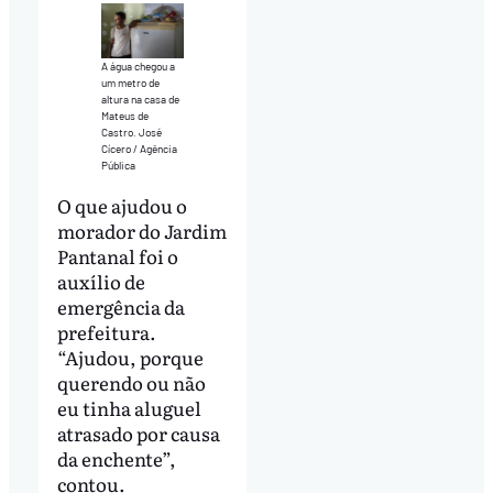
A água chegou a
um metro de
altura na casa de
Mateus de
Castro. José
Cícero / Agência
Pública
O que ajudou o
morador do Jardim
Pantanal foi o
auxílio de
emergência da
prefeitura.
“Ajudou, porque
querendo ou não
eu tinha aluguel
atrasado por causa
da enchente”,
contou.