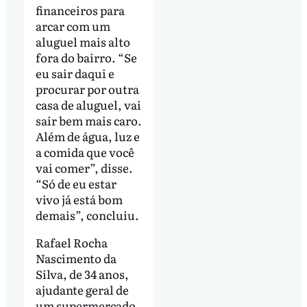
financeiros para
arcar com um
aluguel mais alto
fora do bairro. “Se
eu sair daqui e
procurar por outra
casa de aluguel, vai
sair bem mais caro.
Além de água, luz e
a comida que você
vai comer”, disse.
“Só de eu estar
vivo já está bom
demais”, concluiu.
Rafael Rocha
Nascimento da
Silva, de 34 anos,
ajudante geral de
um supermercado,