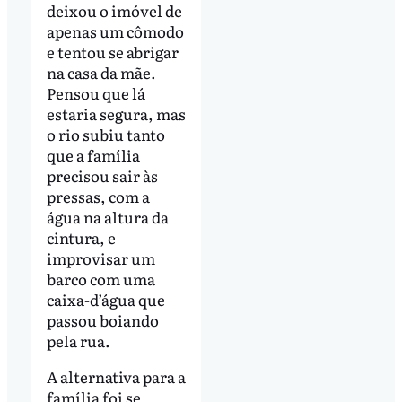
deixou o imóvel de
apenas um cômodo
e tentou se abrigar
na casa da mãe.
Pensou que lá
estaria segura, mas
o rio subiu tanto
que a família
precisou sair às
pressas, com a
água na altura da
cintura, e
improvisar um
barco com uma
caixa-d’água que
passou boiando
pela rua.
A alternativa para a
família foi se