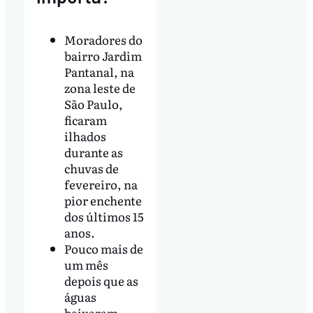
Moradores do
bairro Jardim
Pantanal, na
zona leste de
São Paulo,
ficaram
ilhados
durante as
chuvas de
fevereiro, na
pior enchente
dos últimos 15
anos.
Pouco mais de
um mês
depois que as
águas
baixaram,