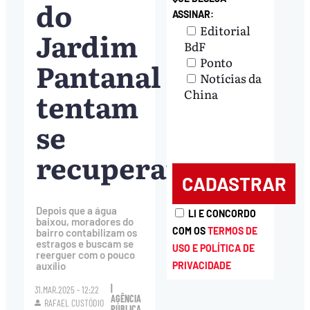
do
ASSINAR:
Editorial
Jardim
BdF
Ponto
Pantanal
Notícias da
tentam
China
se
recuperar
Depois que a água
LI E CONCORDO
baixou, moradores do
COM OS
TERMOS DE
bairro contabilizam os
estragos e buscam se
USO E POLÍTICA DE
reerguer com o pouco
PRIVACIDADE
auxílio
|
31.MAR.2025 - 12:22
AGÊNCIA
RAFAEL CUSTÓDIO
PÚBLICA