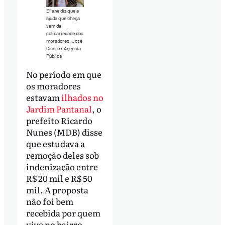
Eliane diz que a
ajuda que chega
vem da
solidariedade dos
moradores. José
Cícero / Agência
Pública
No período em que
os moradores
estavam
ilhados no
Jardim Pantanal
, o
prefeito Ricardo
Nunes (MDB) disse
que estudava a
remoção deles sob
indenização entre
R$ 20 mil e R$ 50
mil. A proposta
não foi bem
recebida por quem
vive no bairro.