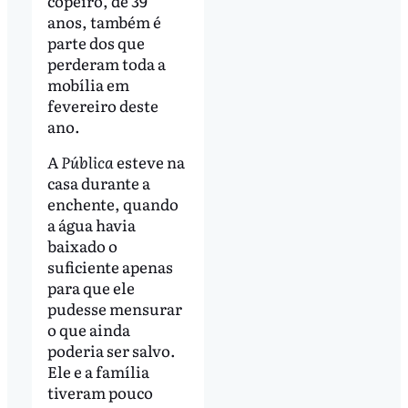
copeiro, de 39
anos, também é
parte dos que
perderam toda a
mobília em
fevereiro deste
ano.
A
Pública
esteve na
casa durante a
enchente, quando
a água havia
baixado o
suficiente apenas
para que ele
pudesse mensurar
o que ainda
poderia ser salvo.
Ele e a família
tiveram pouco