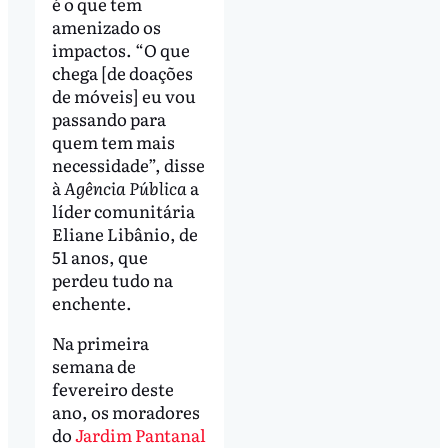
é o que tem
amenizado os
impactos. “O que
chega [de doações
de móveis] eu vou
passando para
quem tem mais
necessidade”, disse
à
Agência Pública
a
líder comunitária
Eliane Libânio, de
51 anos, que
perdeu tudo na
enchente.
Na primeira
semana de
fevereiro deste
ano, os moradores
do
Jardim Pantanal