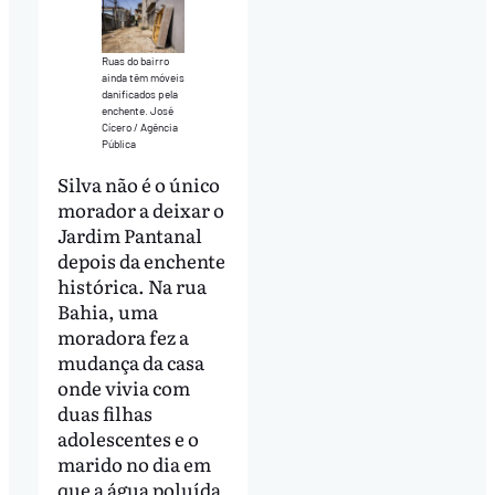
Ruas do bairro
ainda têm móveis
danificados pela
enchente. José
Cícero / Agência
Pública
Silva não é o único
morador a deixar o
Jardim Pantanal
depois da enchente
histórica. Na rua
Bahia, uma
moradora fez a
mudança da casa
onde vivia com
duas filhas
adolescentes e o
marido no dia em
que a água poluída