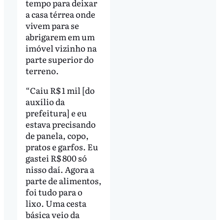
tempo para deixar
a casa térrea onde
vivem para se
abrigarem em um
imóvel vizinho na
parte superior do
terreno.
“Caiu R$ 1 mil [do
auxílio da
prefeitura] e eu
estava precisando
de panela, copo,
pratos e garfos. Eu
gastei R$ 800 só
nisso daí. Agora a
parte de alimentos,
foi tudo para o
lixo. Uma cesta
básica veio da