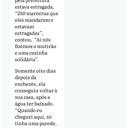
estava estragada.
“250 marmitas que
eles mandaram e
estavam
estragadas”,
contou. “Aí nós
fizemos o mutirão
e uma cozinha
solidária”.
Somente oito dias
depois da
enchente, ela
conseguiu voltar à
sua casa, após a
água ter baixado.
“Quando eu
cheguei aqui, só
tinha uma parede,