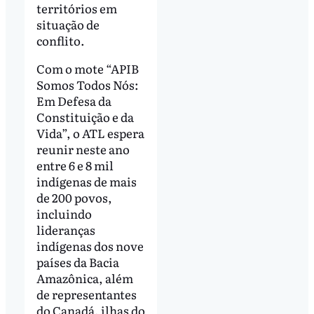
territórios em
situação de
conflito.
Com o mote “APIB
Somos Todos Nós:
Em Defesa da
Constituição e da
Vida”, o ATL espera
reunir neste ano
entre 6 e 8 mil
indígenas de mais
de 200 povos,
incluindo
lideranças
indígenas dos nove
países da Bacia
Amazônica, além
de representantes
do Canadá, ilhas do