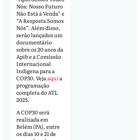
Nós: Nosso Futuro
Não Está à Venda” e
“A Resposta Somos
Nós”. Além disso,
serão lançados um
documentário
sobre os 20 anos da
Apib e a Comissão
Internacional
Indígena para a
COP30. Veja
aqui
a
programação
completa do ATL
2025.
A COP30 será
realizada em
Belém (PA), entre
os dias 10 e 21 de