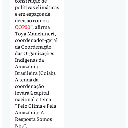
construção de
políticas climáticas
e em espaços de
decisão como a
COP30
”, afirma
Toya Manchineri,
coordenador-geral
da Coordenação
das Organizações
Indígenas da
Amazônia
Brasileira (Coiab).
A tenda da
coordenação
levará à capital
nacional o tema
“Pelo Clima e Pela
Amazônia: A
Resposta Somos
Nós”.