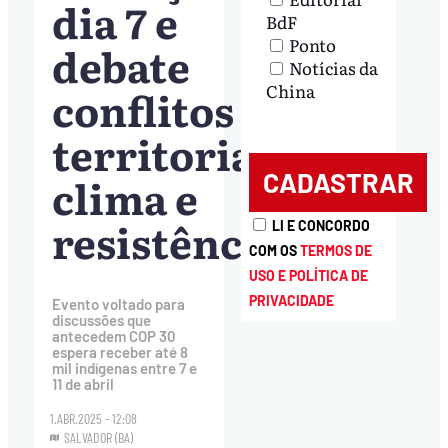
dia 7 e
BdF
Ponto
debate
Notícias da
China
conflitos
territoriais,
clima e
resistência
LI E CONCORDO
COM OS
TERMOS DE
USO E POLÍTICA DE
PRIVACIDADE
Evento voltado para
discussões que
antecedem COP 30
espera receber até 8
mil indígenas entre 7 e
11 de abril
1.ABR.2025 - 12:08
SALVADOR (BA)