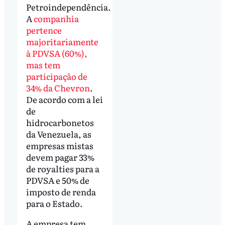
Petroindependência.
A
companhia
pertence
majoritariamente
à PDVSA (60%),
mas tem
participação de
34% da Chevron
.
De acordo com a lei
de
hidrocarbonetos
da Venezuela, as
empresas mistas
devem pagar 33%
de royalties para a
PDVSA e 50% de
imposto de renda
para o Estado.
A empresa tem