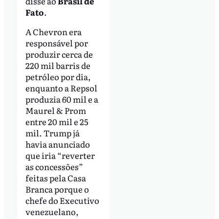
disse ao
Brasil de
Fato
.
A Chevron era
responsável por
produzir cerca de
220 mil barris de
petróleo por dia,
enquanto a Repsol
produzia 60 mil e a
Maurel & Prom
entre 20 mil e 25
mil. Trump já
havia anunciado
que iria “reverter
as concessões”
feitas pela Casa
Branca porque o
chefe do Executivo
venezuelano,