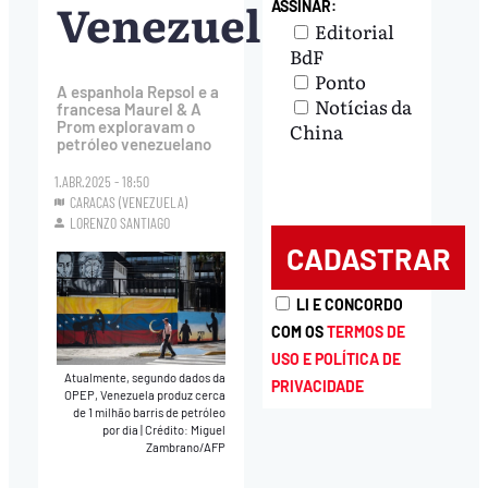
Venezuela
ASSINAR:
Editorial
BdF
Ponto
A espanhola Repsol e a
Notícias da
francesa Maurel & A
Prom exploravam o
China
petróleo venezuelano
1.ABR.2025 - 18:50
CARACAS (VENEZUELA)
LORENZO SANTIAGO
LI E CONCORDO
COM OS
TERMOS DE
USO E POLÍTICA DE
Atualmente, segundo dados da
PRIVACIDADE
OPEP, Venezuela produz cerca
de 1 milhão barris de petróleo
por dia
|
Crédito: Miguel
Zambrano/AFP