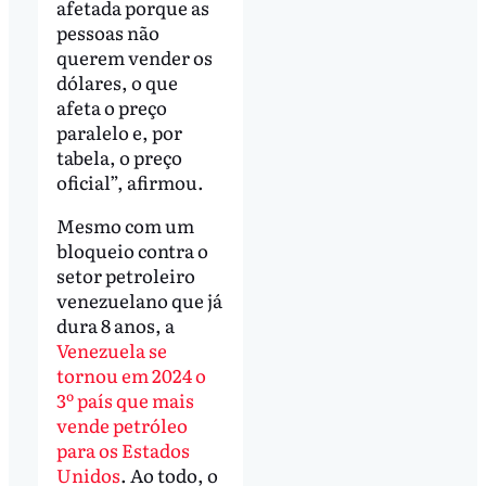
afetada porque as
pessoas não
querem vender os
dólares, o que
afeta o preço
paralelo e, por
tabela, o preço
oficial”, afirmou.
Mesmo com um
bloqueio contra o
setor petroleiro
venezuelano que já
dura 8 anos, a
Venezuela se
tornou em 2024 o
3º país que mais
vende petróleo
para os Estados
Unidos
. Ao todo, o