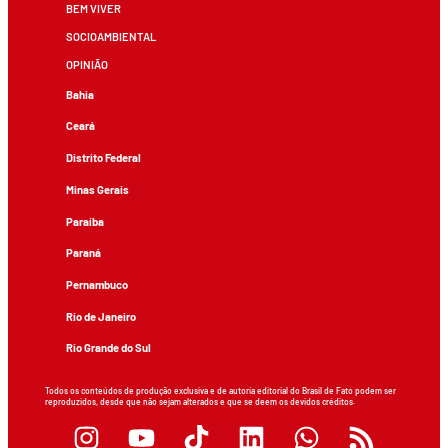
BEM VIVER
SOCIOAMBIENTAL
OPINIÃO
Bahia
Ceará
Distrito Federal
Minas Gerais
Paraíba
Paraná
Pernambuco
Rio de Janeiro
Rio Grande do Sul
Todos os conteúdos de produção exclusiva e de autoria editorial do Brasil de Fato podem ser
reproduzidos, desde que não sejam alterados e que se deem os devidos créditos.