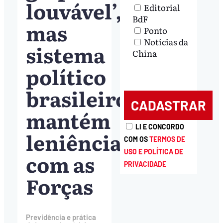
louvável’,
Editorial
BdF
mas
Ponto
Notícias da
sistema
China
político
brasileiro
mantém
LI E CONCORDO
leniência
COM OS
TERMOS DE
USO E POLÍTICA DE
com as
PRIVACIDADE
Forças
Previdência e prática