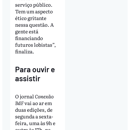
serviço público.
Tem um aspecto
ético gritante
nessa questão. A
gente está
financiando
futuros lobistas”,
finaliza.
Para ouvir e
assistir
O jornal
Conexão
BdF
vai ao ar em
duas edições, de
segunda a sexta-
feira, uma às 9h e
outra às 17h, na