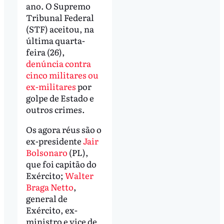
ano. O Supremo
Tribunal Federal
(STF) aceitou, na
última quarta-
feira (26),
denúncia contra
cinco militares ou
ex-militares
por
golpe de Estado e
outros crimes.
Os agora réus são o
ex-presidente
Jair
Bolsonaro
(PL),
que foi capitão do
Exército;
Walter
Braga Netto
,
general de
Exército, ex-
ministro e vice de