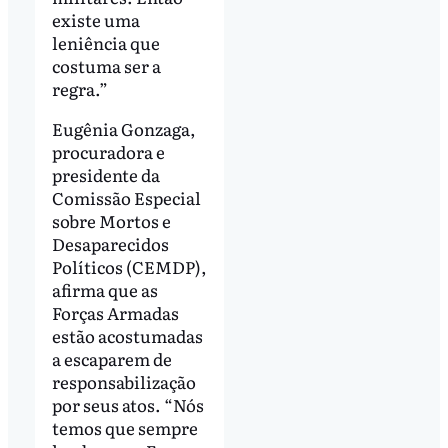
existe uma
leniência que
costuma ser a
regra.”
Eugênia Gonzaga,
procuradora e
presidente da
Comissão Especial
sobre Mortos e
Desaparecidos
Políticos (CEMDP),
afirma que as
Forças Armadas
estão acostumadas
a escaparem de
responsabilização
por seus atos. “Nós
temos que sempre