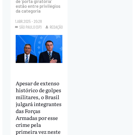
de 'porta giratória'
estão entre privilégios
da categoria
1.ABR.2025 - 20:28
SÃO PAULO (SP)
REDAÇÃO
Apesar de extenso
histórico de golpes
militares, o Brasil
julgará integrantes
das Forças
Armadas por esse
crime pela
primeira vez neste