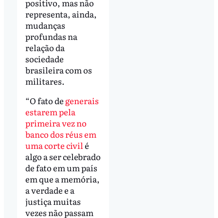
positivo, mas não
representa, ainda,
mudanças
profundas na
relação da
sociedade
brasileira com os
militares.
“O fato de
generais
estarem pela
primeira vez no
banco dos réus em
uma corte civil
é
algo a ser celebrado
de fato em um país
em que a memória,
a verdade e a
justiça muitas
vezes não passam