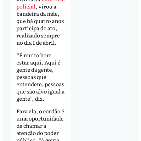
policial
, virou a
bandeira da mãe,
que há quatro anos
participa do ato,
realizado sempre
no dia 1 de abril.
“É muito bom
estar aqui. Aqui é
gente da gente,
pessoas que
entendem, pessoas
que são alvo igual a
gente”, diz.
Para ela, o cordão é
uma oportunidade
de chamar a
atenção do poder
público. “A gente