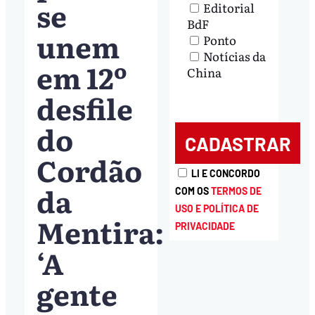
se
Editorial
BdF
unem
Ponto
Notícias da
em 12º
China
desfile
do
Cordão
LI E CONCORDO
da
COM OS
TERMOS DE
USO E POLÍTICA DE
Mentira:
PRIVACIDADE
‘A
gente