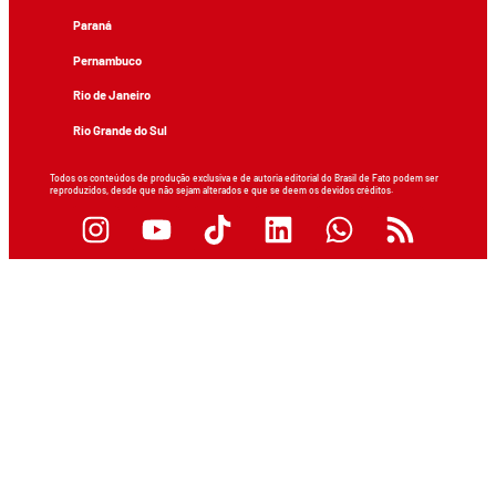
Paraná
Pernambuco
Rio de Janeiro
Rio Grande do Sul
Todos os conteúdos de produção exclusiva e de autoria editorial do Brasil de Fato podem ser
reproduzidos, desde que não sejam alterados e que se deem os devidos créditos.