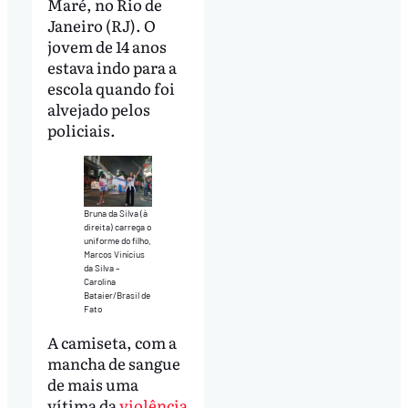
Maré, no Rio de
Janeiro (RJ). O
jovem de 14 anos
estava indo para a
escola quando foi
alvejado pelos
policiais.
Bruna da Silva (à
direita) carrega o
uniforme do filho,
Marcos Vinícius
da Silva –
Carolina
Bataier/Brasil de
Fato
A camiseta, com a
mancha de sangue
de mais uma
vítima da
violência