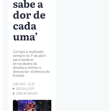
sabe a
dor de
cada
uma’
Cortejo é realizado
sempre no 1º de abril
para lembrar
atrocidades da
ditadura militar e
denunciar violência do
Estado
1.ABR.2025 - 22:39
SÃO PAULO (SP)
CAROLINA BATAIER