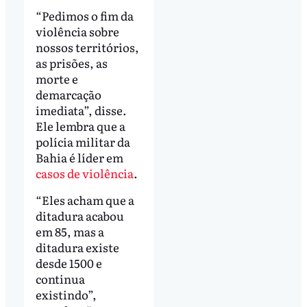
“Pedimos o fim da
violência sobre
nossos territórios,
as prisões, as
morte e
demarcação
imediata”, disse.
Ele lembra que a
polícia militar da
Bahia é líder em
casos de violência
.
“Eles acham que a
ditadura acabou
em 85, mas a
ditadura existe
desde 1500 e
continua
existindo”,