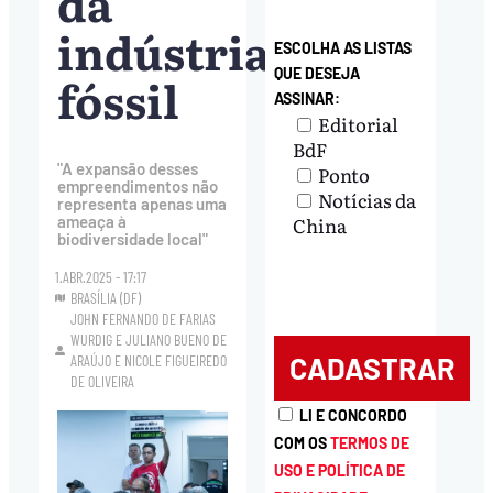
da
indústria
ESCOLHA AS LISTAS
QUE DESEJA
fóssil
ASSINAR:
Editorial
BdF
"A expansão desses
Ponto
empreendimentos não
Notícias da
representa apenas uma
China
ameaça à
biodiversidade local"
1.ABR.2025 - 17:17
BRASÍLIA (DF)
JOHN FERNANDO DE FARIAS
WURDIG
E
JULIANO BUENO DE
ARAÚJO
E
NICOLE FIGUEIREDO
DE OLIVEIRA
LI E CONCORDO
COM OS
TERMOS DE
USO E POLÍTICA DE