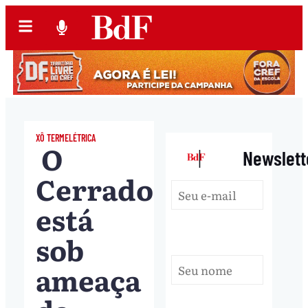
XÔ TERMELÉTRICA
O
|
Newslett
Cerrado
está
sob
ameaça