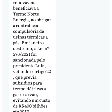
renováveis
beneficiava a
Termo Norte
Energia, ao obrigar
a contratação
compulsória de
usinas térmicas a
gás. Em janeiro
deste ano, a Lei nº
576/2021 foi
sancionada pelo
presidente Lula,
vetando o artigo 22
, que previa
subsídios para
termoelétricas a
gás e carvão,
evitando um custo
de R$ 400 bilhões
até 2050.