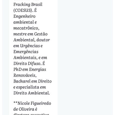
Fracking Brasil
(COESUS). É
Engenheiro
ambiental e
mecatrônico,
mestre em Gestão
Ambiental, doutor
em Urgências e
Emergências
Ambientais, e em
Direito Difuso. É
PhD em Energias
Renováveis,
Bacharel em Direito
e especialista em
Direito Ambiental.
**Nicole Figueiredo
de Oliveira é
diretora executiva