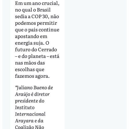
Em um ano crucial,
no qual o Brasil
sedia a COP 30, não
podemos permitir
que o país continue
apostando em
energia suja. O
futuro do Cerrado
– e do planeta – está
nas mãos das
escolhas que
fazemos agora.
*Juliano Bueno de
Araújo é diretor
presidente do
Instituto
Internacional
Arayara e da
Coalizão Não