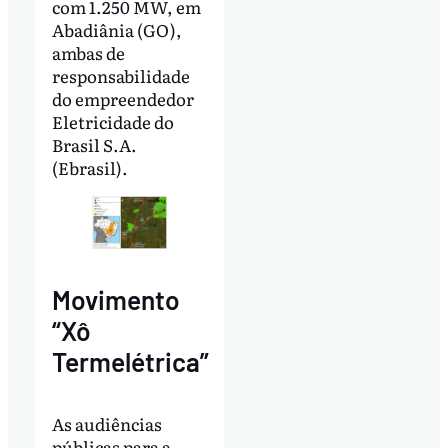
com 1.250 MW, em
Abadiânia (GO),
ambas de
responsabilidade
do empreendedor
Eletricidade do
Brasil S.A.
(Ebrasil).
Movimento
“Xô
Termelétrica”
As audiências
públicas para a