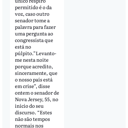
único respiro
permitido é o da
voz, caso outro
senador tome a
palavra para fazer
uma pergunta ao
congressista que
está no
púlpito.”Levanto-
me nesta noite
porque acredito,
sinceramente, que
o nosso país está
em crise”, disse
ontem o senador de
Nova Jersey, 55, no
início do seu
discurso. “Estes
não são tempos
normais nos