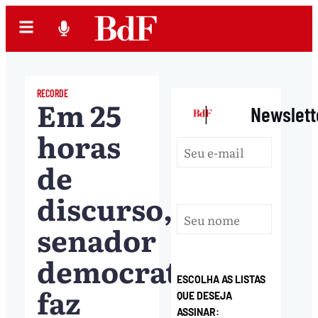
RECORDE
Em 25
|
Newslett
horas
de
discurso,
senador
democrata
ESCOLHA AS LISTAS
faz
QUE DESEJA
ASSINAR: