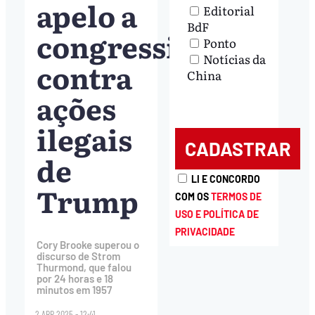
apelo a
Editorial
BdF
congressistas
Ponto
Notícias da
contra
China
ações
ilegais
de
LI E CONCORDO
Trump
COM OS
TERMOS DE
USO E POLÍTICA DE
PRIVACIDADE
Cory Brooke superou o
discurso de Strom
Thurmond, que falou
por 24 horas e 18
minutos em 1957
2.ABR.2025 - 12:41