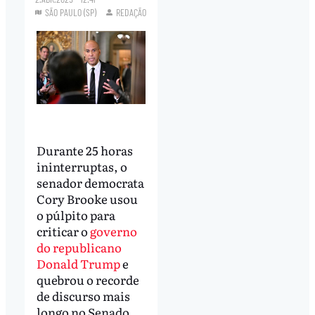
SÃO PAULO (SP)
REDAÇÃO
Durante 25 horas
ininterruptas, o
senador democrata
Cory Brooke usou
o púlpito para
criticar o
governo
do republicano
Donald Trump
e
quebrou o recorde
de discurso mais
longo no Senado