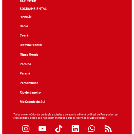
BEM VIVER
SOCIOAMBIENTAL
OPINIÃO
Bahia
Ceará
Distrito Federal
Minas Gerais
Paraíba
Paraná
Pernambuco
Rio de Janeiro
Rio Grande do Sul
Todos os conteúdos de produção exclusiva e de autoria editorial do Brasil de Fato podem ser
reproduzidos, desde que não sejam alterados e que se deem os devidos créditos.