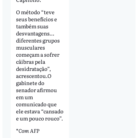
O método “teve
seus benefícios e
também suas
desvantagens…
diferentes grupos
musculares
começam a sofrer
cãibras pela
desidratação”,
acrescentou.O
gabinete do
senador afirmou
em um
comunicado que
ele estava “cansado
e um pouco rouco”.
*
Com AFP