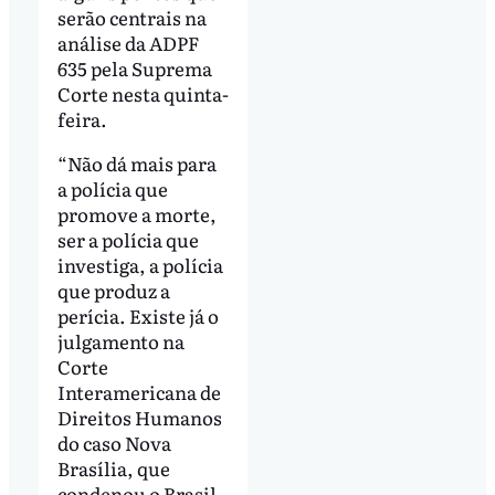
serão centrais na
análise da ADPF
635 pela Suprema
Corte nesta quinta-
feira.
“Não dá mais para
a polícia que
promove a morte,
ser a polícia que
investiga, a polícia
que produz a
perícia. Existe já o
julgamento na
Corte
Interamericana de
Direitos Humanos
do caso Nova
Brasília, que
condenou o Brasil