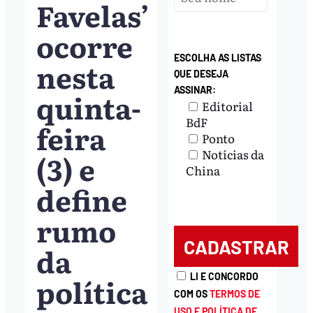
Favelas’
ocorre
ESCOLHA AS LISTAS
nesta
QUE DESEJA
ASSINAR:
quinta-
Editorial
BdF
feira
Ponto
Notícias da
(3) e
China
define
rumo
da
política
LI E CONCORDO
COM OS
TERMOS DE
USO E POLÍTICA DE