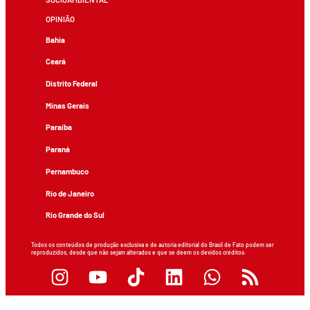
OPINIÃO
Bahia
Ceará
Distrito Federal
Minas Gerais
Paraíba
Paraná
Pernambuco
Rio de Janeiro
Rio Grande do Sul
Todos os conteúdos de produção exclusiva e de autoria editorial do Brasil de Fato podem ser
reproduzidos, desde que não sejam alterados e que se deem os devidos créditos.