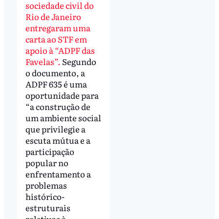
sociedade civil do
Rio de Janeiro
entregaram uma
carta ao STF em
apoio à “ADPF das
Favelas”.
Segundo
o documento, a
ADPF 635 é uma
oportunidade para
“a construção de
um ambiente social
que privilegie a
escuta mútua e a
participação
popular no
enfrentamento a
problemas
histórico-
estruturais
relativos à