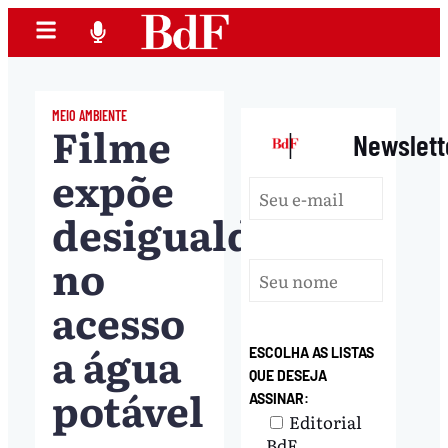
MEIO AMBIENTE
Filme
|
Newslett
expõe
desigualdade
no
acesso
a água
ESCOLHA AS LISTAS
QUE DESEJA
potável
ASSINAR:
Editorial
BdF