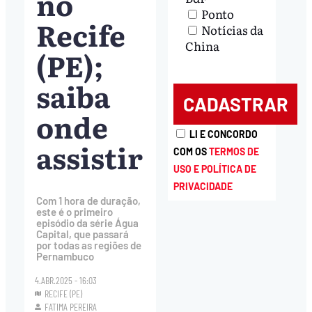
no
Ponto
Recife
Notícias da
China
(PE);
saiba
onde
LI E CONCORDO
assistir
COM OS
TERMOS DE
USO E POLÍTICA DE
PRIVACIDADE
Com 1 hora de duração,
este é o primeiro
episódio da série Água
Capital, que passará
por todas as regiões de
Pernambuco
4.ABR.2025 - 16:03
RECIFE (PE)
FATIMA PEREIRA