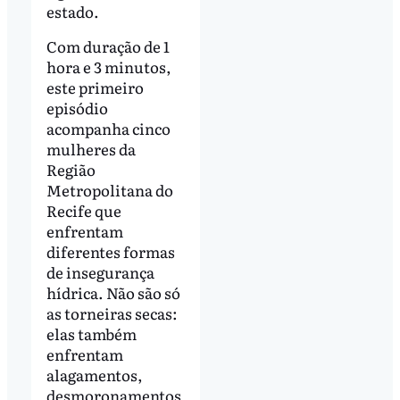
estado.
Com duração de 1
hora e 3 minutos,
este primeiro
episódio
acompanha cinco
mulheres da
Região
Metropolitana do
Recife que
enfrentam
diferentes formas
de insegurança
hídrica. Não são só
as torneiras secas:
elas também
enfrentam
alagamentos,
desmoronamentos