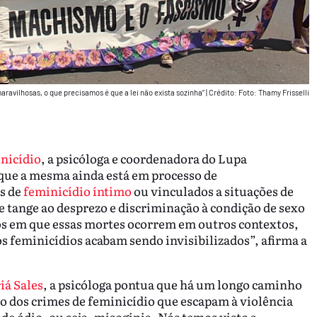
aravilhosas, o que precisamos é que a lei não exista sozinha”
|
Crédito: Foto: Thamy Frisselli
nicídio
, a psicóloga e coordenadora do Lupa
 que a mesma ainda está em processo de
s de
feminicídio íntimo
ou vinculados a situações de
ue tange ao desprezo e discriminação à condição de sexo
os em que essas mortes ocorrem em outros contextos,
s feminicídios acabam sendo invisibilizados”, afirma a
iá Sales
, a psicóloga pontua que há um longo caminho
 dos crimes de feminicídio que escapam à violência
de ódio, ou seja, misoginia. Nós temos visto a