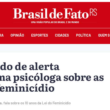
RA
OPINIÃO
ESPORTES
CIDADES
POLÍTICA
QUEM 
do de alerta
ma psicóloga sobre as
feminicídio
 fala sobre os 10 anos da Lei do Feminicídio