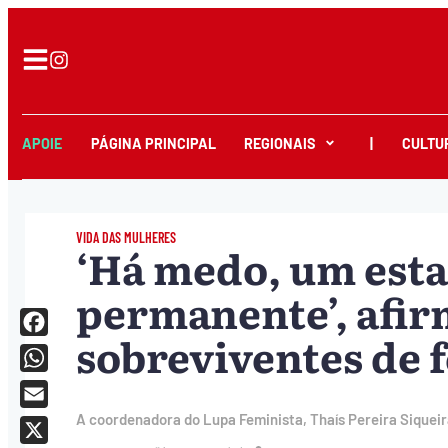
APOIE
PÁGINA PRINCIPAL
REGIONAIS
|
CULTU
VIDA DAS MULHERES
‘Há medo, um esta
permanente’, afir
sobreviventes de 
Facebook
WhatsApp
Email
A coordenadora do Lupa Feminista, Thaís Pereira Siqueira,