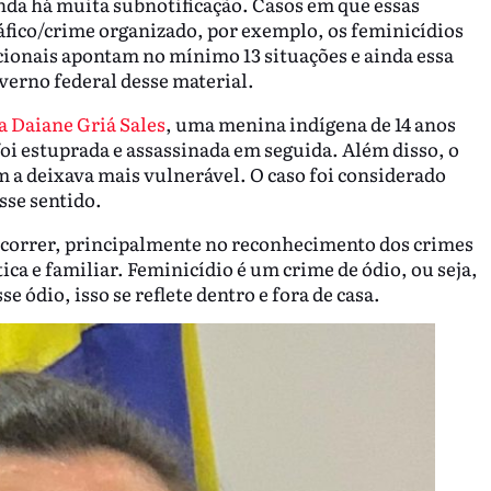
nda há muita subnotificação. Casos em que essas
fico/crime organizado, por exemplo, os feminicídios
acionais apontam no mínimo 13 situações e ainda essa
erno federal desse material.
a Daiane Griá Sales
, uma menina indígena de 14 anos
oi estuprada e assassinada em seguida. Além disso, o
 a deixava mais vulnerável. O caso foi considerado
sse sentido.
correr, principalmente no reconhecimento dos crimes
ca e familiar. Feminicídio é um crime de ódio, ou seja,
e ódio, isso se reflete dentro e fora de casa.