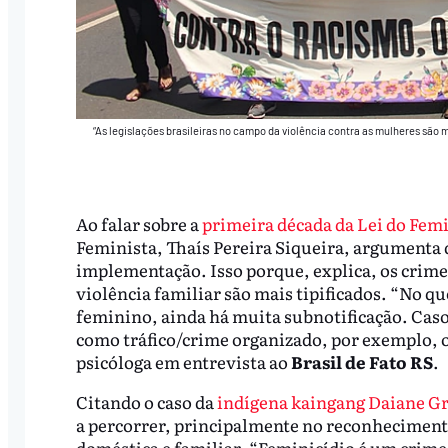
“As legislações brasileiras no campo da violência contra as mulheres são m
Ao falar sobre a
primeira década da Lei do Femi
Feminista, Thaís Pereira Siqueira, argumenta
implementação. Isso porque, explica, os crime
violência familiar são mais tipificados. “No q
feminino, ainda há muita subnotificação. Cas
como tráfico/crime organizado, por exemplo, o
psicóloga em entrevista ao
Brasil de Fato RS
.
Citando o caso da
indígena kaingang Daiane Gr
a percorrer, principalmente no reconhecimento
doméstica e familiar. “Feminicídio é um crime 