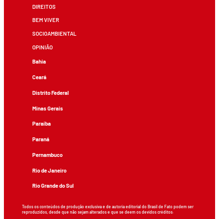
DIREITOS
BEM VIVER
SOCIOAMBIENTAL
OPINIÃO
Bahia
Ceará
Distrito Federal
Minas Gerais
Paraíba
Paraná
Pernambuco
Rio de Janeiro
Rio Grande do Sul
Todos os conteúdos de produção exclusiva e de autoria editorial do Brasil de Fato podem ser
reproduzidos, desde que não sejam alterados e que se deem os devidos créditos.