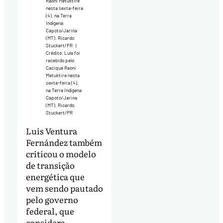
Raoni Metuktire
nesta sexta-feira
(4), na Terra
Indígena
Capoto/Jarina
(MT). Ricardo
Stuckert/PR
|
Crédito: Lula foi
recebido pelo
Cacique Raoni
Metuktire nesta
sexta-feira (4),
na Terra Indígena
Capoto/Jarina
(MT). Ricardo
Stuckert/PR
Luis Ventura
Fernández também
criticou o modelo
de transição
energética que
vem sendo pautado
pelo governo
federal, que
considera