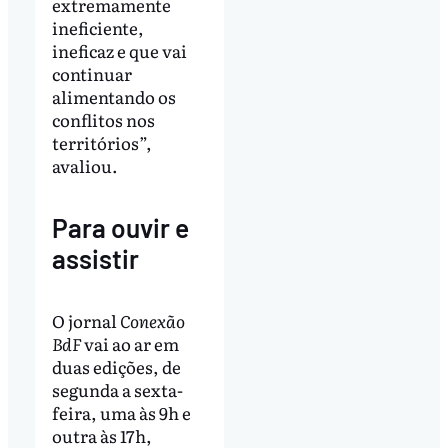
extremamente
ineficiente,
ineficaz e que vai
continuar
alimentando os
conflitos nos
territórios”,
avaliou.
Para ouvir e
assistir
O jornal
Conexão
BdF
vai ao ar em
duas edições, de
segunda a sexta-
feira, uma às 9h e
outra às 17h,