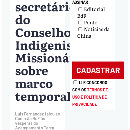
secretário
ASSINAR:
Editorial
do
BdF
Ponto
Conselho
Notícias da
China
Indigenista
Missionário
sobre
marco
LI E CONCORDO
temporal
COM OS
TERMOS DE
USO E POLÍTICA DE
PRIVACIDADE
Luis Fernández falou ao
Conexão BdF às
vésperas do
Acampamento Terra