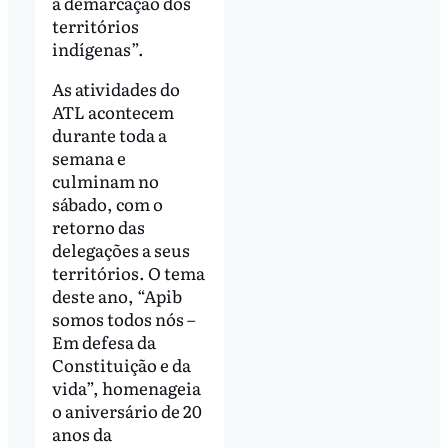
a demarcação dos
territórios
indígenas”.
As atividades do
ATL acontecem
durante toda a
semana e
culminam no
sábado, com o
retorno das
delegações a seus
territórios. O tema
deste ano, “Apib
somos todos nós –
Em defesa da
Constituição e da
vida”, homenageia
o aniversário de 20
anos da