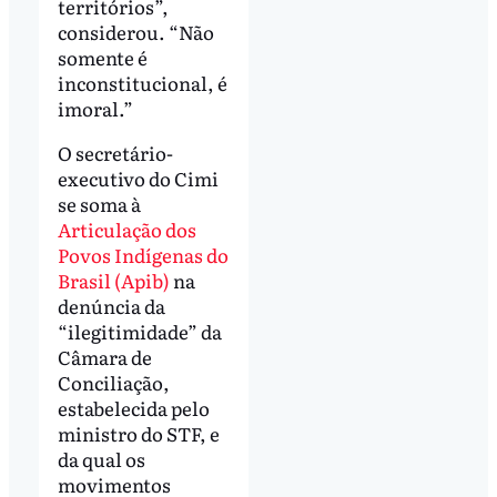
territórios”,
considerou. “Não
somente é
inconstitucional, é
imoral.”
O secretário-
executivo do Cimi
se soma à
Articulação dos
Povos Indígenas do
Brasil (Apib)
na
denúncia da
“ilegitimidade” da
Câmara de
Conciliação,
estabelecida pelo
ministro do STF, e
da qual os
movimentos