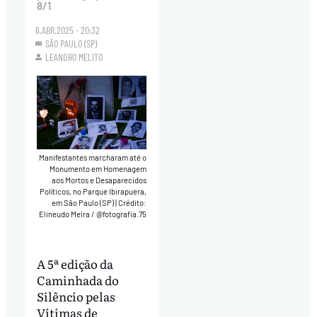
8/1
6.ABR.2025 - 20:32
SÃO PAULO (SP)
LEANDRO MELITO
Manifestantes marcharam até o
Monumento em Homenagem
aos Mortos e Desaparecidos
Políticos, no Parque Ibirapuera,
em São Paulo (SP)
|
Crédito:
Elineudo Meira / @fotografia.75
A 5ª edição da
Caminhada do
Silêncio pelas
Vítimas de