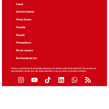
Ceará
Distrito Federal
Minas Gerais
Paraíba
Paraná
Pernambuco
Rio de Janeiro
Rio Grande do Sul
Todos os conteúdos de produção exclusiva e de autoria editorial do Brasil de Fato podem ser
reproduzidos, desde que não sejam alterados e que se deem os devidos créditos.