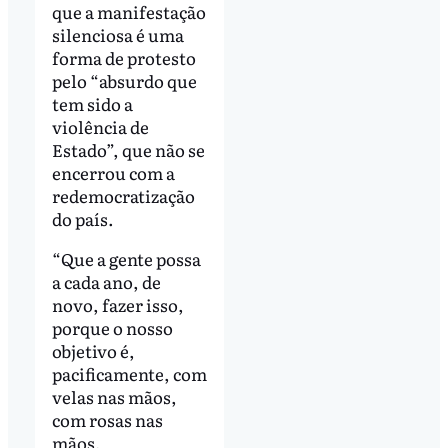
que a manifestação
silenciosa é uma
forma de protesto
pelo “absurdo que
tem sido a
violência de
Estado”, que não se
encerrou com a
redemocratização
do país.
“Que a gente possa
a cada ano, de
novo, fazer isso,
porque o nosso
objetivo é,
pacificamente, com
velas nas mãos,
com rosas nas
mãos,