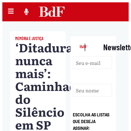
MEMÓRIA E JUSTIÇA
‘Ditadura
|
Newslett
nunca
mais’:
Caminhada
do
Silêncio
ESCOLHA AS LISTAS
em SP
QUE DESEJA
ASSINAR: