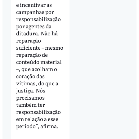
e incentivar as
campanhas por
responsabilização
por agentes da
ditadura. Não há
reparação
suficiente – mesmo
reparação de
conteúdo material
–, que acolham o
coração das
vítimas, do que a
justiça. Nós
precisamos
também ter
responsabilização
em relação a esse
período”, afirma.