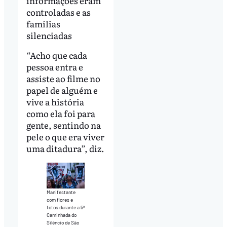
informações eram
controladas e as
famílias
silenciadas
“Acho que cada
pessoa entra e
assiste ao filme no
papel de alguém e
vive a história
como ela foi para
gente, sentindo na
pele o que era viver
uma ditadura”, diz.
Manifestante
com flores e
fotos durante a 5ª
Caminhada do
Silêncio de São