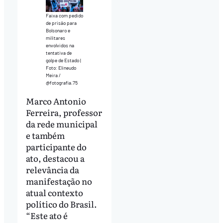
Faixa com pedido
de prisão para
Bolsonaro e
militares
envolvidos na
tentativa de
golpe de Estado |
Foto: Elineudo
Meira /
@fotografia.75
Marco Antonio
Ferreira, professor
da rede municipal
e também
participante do
ato, destacou a
relevância da
manifestação no
atual contexto
político do Brasil.
“Este ato é