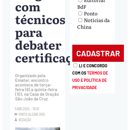
com
BdF
Ponto
técnicos
Notícias da
para
China
debater
certificação
LI E CONCORDO
COM OS
TERMOS DE
Organizado pela
Emater, encontro
USO E POLÍTICA DE
acontece de terça-
PRIVACIDADE
feira (8) a quinta-feira
(10), na Casa de Oração
São João da Cruz
7.ABR.2025 - 18:01
PORTO ALEGRE (RS)
REDAÇÃO