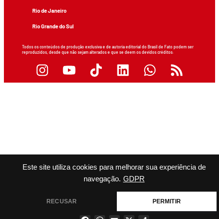
Rio de Janeiro
Rio Grande do Sul
Todos os conteúdos de produção exclusiva e de autoria editorial do Brasil de Fato podem ser
reproduzidos, desde que não sejam alterados e que se deem os devidos créditos.
Este site utiliza cookies para melhorar sua experiência de
navegação.
GDPR
RECUSAR
PERMITIR
Facebook
WhatsApp
Email
X
Share