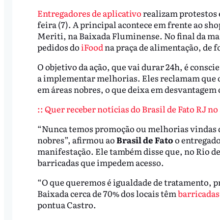
Entregadores de aplicativo
realizam protestos 
feira (7). A principal acontece em frente ao s
Meriti, na Baixada Fluminense. No final da ma
pedidos do
iFood
na praça de alimentação, de f
O objetivo da ação, que vai durar 24h, é conscie
a implementar melhorias. Eles reclamam que o
em áreas nobres, o que deixa em desvantagem o
:: Quer receber notícias do Brasil de Fato RJ n
“Nunca temos promoção ou melhorias vindas do
nobres”, afirmou ao
Brasil de Fato
o entregado
manifestação. Ele também disse que, no Rio de 
barricadas que impedem acesso.
“O que queremos é igualdade de tratamento, pr
Baixada cerca de 70% dos locais têm
barricadas 
pontua Castro.