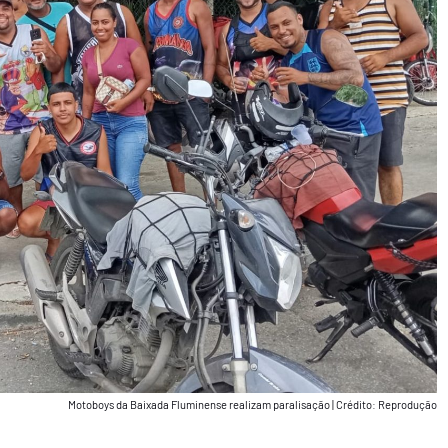
Motoboys da Baixada Fluminense realizam paralisação
|
Crédito: Reprodução