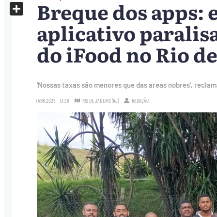
Breque dos apps: 
X
Share
aplicativo paralis
do iFood no Rio de
'Nossas taxas são menores que das áreas nobres', recl
7.ABR.2025 - 13:36
RIO DE JANEIRO (RJ)
REDAÇÃO