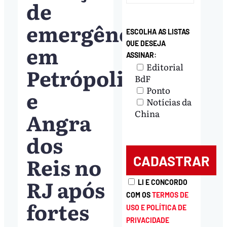
de
emergência
ESCOLHA AS LISTAS
QUE DESEJA
em
ASSINAR:
Editorial
Petrópolis
BdF
Ponto
e
Notícias da
Angra
China
dos
Reis no
RJ após
LI E CONCORDO
COM OS
TERMOS DE
fortes
USO E POLÍTICA DE
PRIVACIDADE