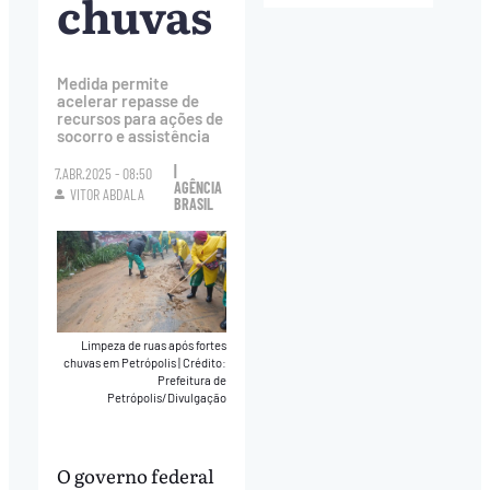
chuvas
Medida permite
acelerar repasse de
recursos para ações de
socorro e assistência
|
7.ABR.2025 - 08:50
AGÊNCIA
VITOR ABDALA
BRASIL
Limpeza de ruas após fortes
chuvas em Petrópolis
|
Crédito:
Prefeitura de
Petrópolis/Divulgação
O governo federal