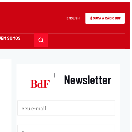
ENGLISH
OUÇA A RÁDIO BDF
UEM SOMOS
Newsletter
|