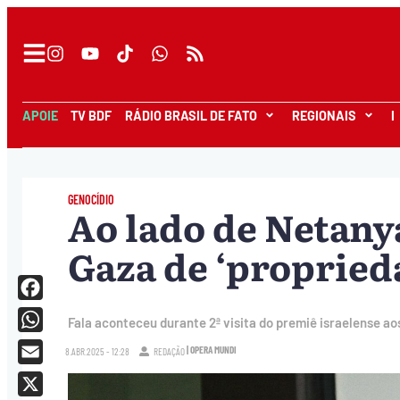
APOIE
TV BDF
RÁDIO BRASIL DE FATO
REGIONAIS
I
GENOCÍDIO
Ao lado de Netan
Gaza de ‘propried
Facebook
Fala aconteceu durante 2ª visita do premiê israelense a
WhatsApp
| OPERA MUNDI
8.ABR.2025 - 12:28
REDAÇÃO
Email