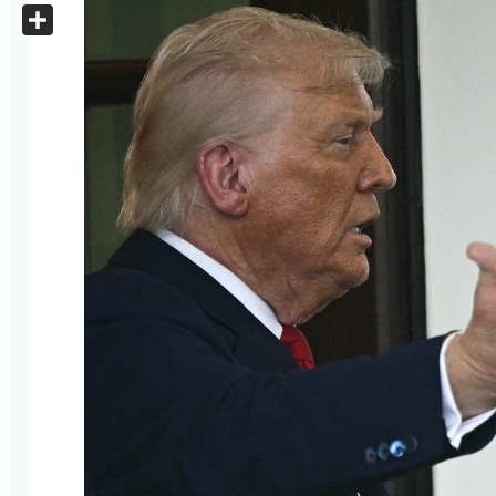
X
Share