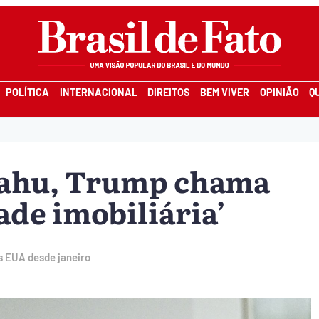
POLÍTICA
INTERNACIONAL
DIREITOS
BEM VIVER
OPINIÃO
Q
yahu, Trump chama
ade imobiliária’
os EUA desde janeiro