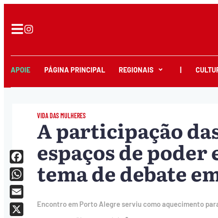
APOIE
PÁGINA PRINCIPAL
REGIONAIS
|
CULTU
VIDA DAS MULHERES
A participação da
espaços de poder e
tema de debate em
Facebook
WhatsApp
Email
Encontro em Porto Alegre serviu como aquecimento para