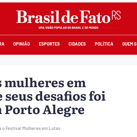
RA
OPINIÃO
ESPORTES
CIDADES
POLÍTICA
QUEM 
s mulheres em
 seus desafios foi
 Porto Alegre
 o Festival Mulheres em Lutas