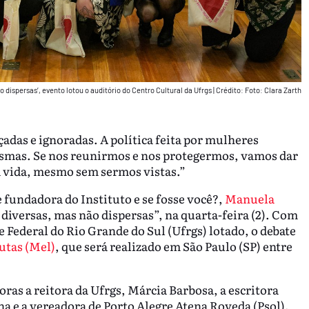
dispersas’, evento lotou o auditório do Centro Cultural da Ufrgs
|
Crédito: Foto: Clara Zarth
çadas e ignoradas. A política feita por mulheres
smas. Se nos reunirmos e nos protegermos, vamos dar
a vida, mesmo sem sermos vistas.”
e fundadora do Instituto e se fosse você?,
Manuela
diversas, mas não dispersas”, na quarta-feira (2). Com
 Federal do Rio Grande do Sul (Ufrgs) lotado, o debate
utas (Mel)
, que será realizado em São Paulo (SP) entre
as a reitora da Ufrgs, Márcia Barbosa, a escritora
 e a vereadora de Porto Alegre Atena Roveda (Psol).