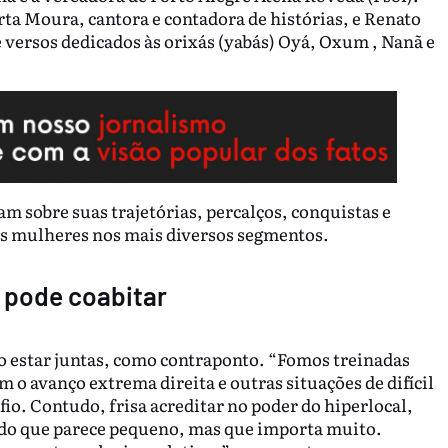
ta Moura, cantora e contadora de histórias, e Renato
 versos dedicados às orixás (yabás) Oyá, Oxum , Nanã e
m sobre suas trajetórias, percalços, conquistas e
das mulheres nos mais diversos segmentos.
 pode coabitar
r o estar juntas, como contraponto. “Fomos treinadas
m o avanço extrema direita e outras situações de difícil
o. Contudo, frisa acreditar no poder do hiperlocal,
, do que parece pequeno, mas que importa muito.