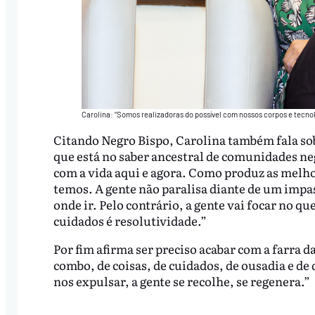
Carolina: “Somos realizadoras do possível com nossos corpos e tecnolo
Citando Negro Bispo, Carolina também fala sob
que está no saber ancestral de comunidades neg
com a vida aqui e agora. Como produz as melhor
temos. A gente não paralisa diante de um impa
onde ir. Pelo contrário, a gente vai focar no qu
cuidados é resolutividade.”
Por fim afirma ser preciso acabar com a farra 
combo, de coisas, de cuidados, de ousadia e d
nos expulsar, a gente se recolhe, se regenera.”