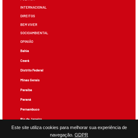
INTERNACIONAL
DIREITOS
BEM VIVER
SOCIOAMBIENTAL
OPINIÃO
Bahia
Ceará
Distrito Federal
Minas Gerais
Paraíba
Paraná
Pernambuco
Rio de Janeiro
Este site utiliza cookies para melhorar sua experiência de
Rio Grande do Sul
navegação.
GDPR