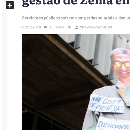
X
Share
Servidores públicos sofrem com perdas salariais e denu
9.ABR.2025 - 15:11
BELO HORIZONTE (MG)
ANA CAROLINA VASCONCELOS