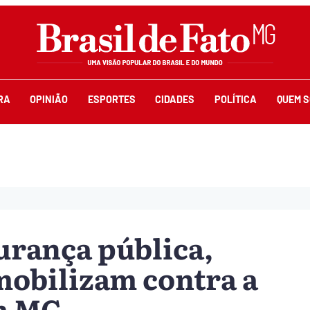
RA
OPINIÃO
ESPORTES
CIDADES
POLÍTICA
QUEM 
urança pública,
mobilizam contra a
m MG