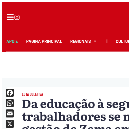
APOIE
PÁGINA PRINCIPAL
REGIONAIS
|
CULTU
LUTA COLETIVA
Da educação à seg
Facebook
trabalhadores se 
WhatsApp
Email
gestão de Zema e