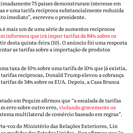
roximadamente 75 países demonstraram interesse em
as e uma tarifa recíproca substancialmente reduzida
to imediato”, escreveu o presidente.
a é mais um de uma série de aumentos recíprocos
m informou que irá impor tarifas de 84% sobre os
tir desta quinta-feira (10). O anúncio foi uma resposta
tar as tarifas sobre a importação de produtos
a taxa de 10% sobre uma tarifa de 10% que já existia,
e tarifas recíprocas, Donald Trump elevou a cobrança
arifas de 34% sobre os EUA. Depois, a Casa Branca
stado em Pequim afirmou que “a escalada de tarifas
m erro sobre outro erro,
violando gravemente os
istema multilateral de comércio baseado em regras”.
rta-voz do Ministério das Relações Exteriores, Lin
a as medidas dos Estados Unidos. Jian afirmou que “o