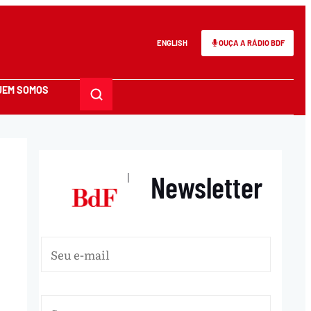
ENGLISH
OUÇA A RÁDIO BDF
UEM SOMOS
Newsletter
|