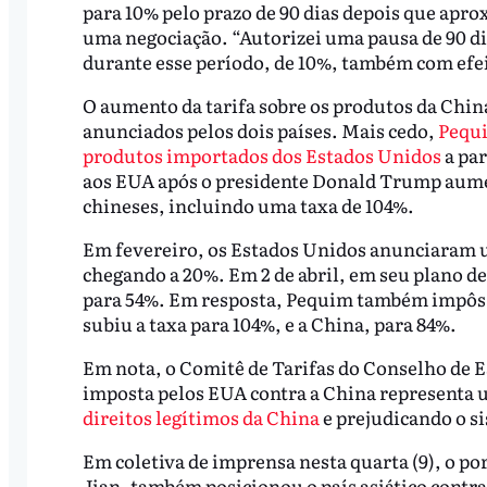
para 10% pelo prazo de 90 dias depois que ap
uma negociação. “Autorizei uma pausa de 90 di
durante esse período, de 10%, também com efei
O aumento da tarifa sobre os produtos da Chin
anunciados pelos dois países. Mais cedo,
Pequi
produtos importados dos Estados Unidos
a par
aos EUA após o presidente Donald Trump aumen
chineses, incluindo uma taxa de 104%.
Em fevereiro, os Estados Unidos anunciaram um
chegando a 20%. Em 2 de abril, em seu plano d
para 54%. Em resposta, Pequim também impôs t
subiu a taxa para 104%, e a China, para 84%.
Em nota, o Comitê de Tarifas do Conselho de E
imposta pelos EUA contra a China representa u
direitos legítimos da China
e prejudicando o s
Em coletiva de imprensa nesta quarta (9), o po
Jian, também posicionou o país asiático contr