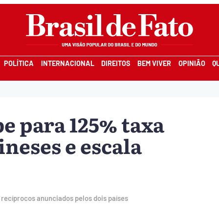
POLÍTICA
INTERNACIONAL
DIREITOS
BEM VIVER
OPINIÃO
Q
e para 125% taxa
neses e escala
recíprocos anunciados pelos dois países