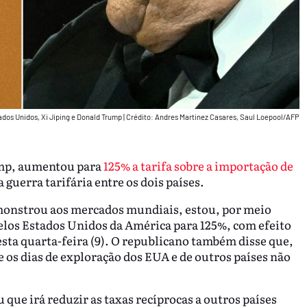
ados Unidos, Xi Jiping e Donald Trump
|
Crédito: Andres Martinez Casares, Saul Loepool/AFP
ump, aumentou para
125% a tarifa sobre a importação de
guerra tarifária entre os dois países.
emonstrou aos mercados mundiais, estou, por meio
elos Estados Unidos da América para 125%, com efeito
sta quarta-feira (9). O republicano também disse que,
os dias de exploração dos EUA e de outros países não
que irá reduzir as taxas recíprocas a outros países