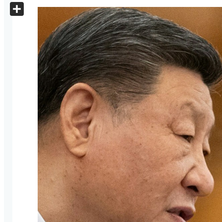
X
Share