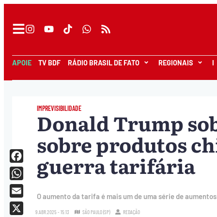
APOIE
TV BDF
RÁDIO BRASIL DE FATO
REGIONAIS
I
IMPREVISIBILIDADE
Donald Trump sob
sobre produtos chi
guerra tarifária
Facebook
WhatsApp
O aumento da tarifa é mais um de uma série de aumentos 
Email
9.ABR.2025 - 15:13
SÃO PAULO (SP)
REDAÇÃO