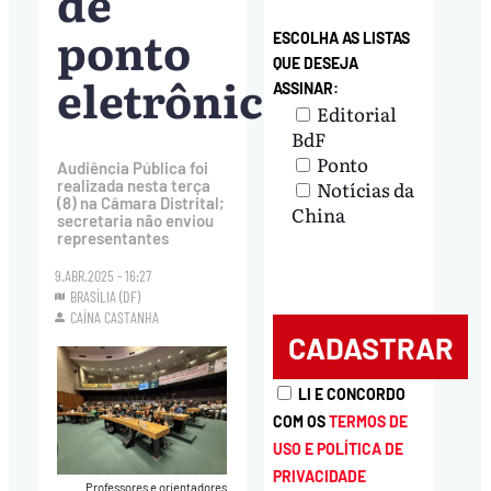
de
ponto
ESCOLHA AS LISTAS
QUE DESEJA
eletrônico
ASSINAR:
Editorial
BdF
Ponto
Audiência Pública foi
Notícias da
realizada nesta terça
(8) na Câmara Distrital;
China
secretaria não enviou
representantes
9.ABR.2025 - 16:27
BRASÍLIA (DF)
CAÍNA CASTANHA
LI E CONCORDO
COM OS
TERMOS DE
USO E POLÍTICA DE
PRIVACIDADE
Professores e orientadores