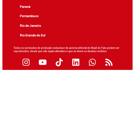
Paraná
Pernambuco
Rio de Janeiro
Rio Grande do Sul
Todos os conteúdos de produção exclusiva e de autoria editorial do Brasil de Fato podem ser
reproduzidos, desde que não sejam alterados e que se deem os devidos créditos.