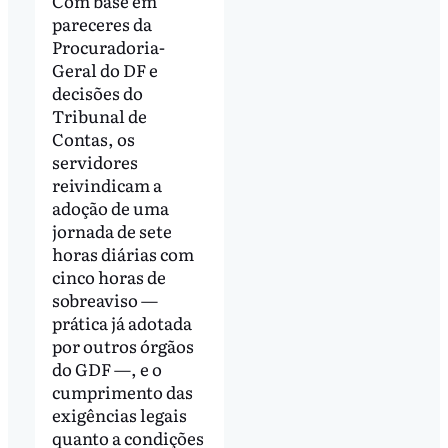
Com base em
pareceres da
Procuradoria-
Geral do DF e
decisões do
Tribunal de
Contas, os
servidores
reivindicam a
adoção de uma
jornada de sete
horas diárias com
cinco horas de
sobreaviso —
prática já adotada
por outros órgãos
do GDF —, e o
cumprimento das
exigências legais
quanto a condições