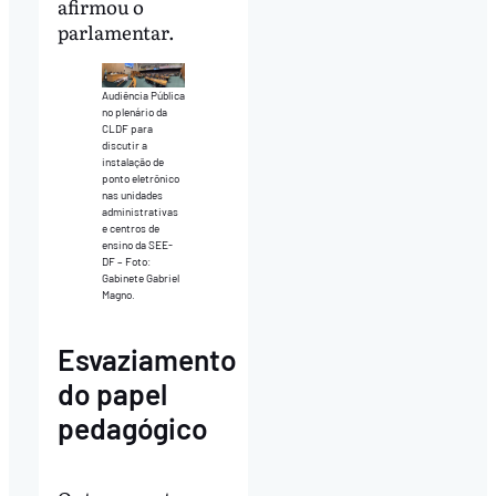
afirmou o
parlamentar.
Audiência Pública
no plenário da
CLDF para
discutir a
instalação de
ponto eletrônico
nas unidades
administrativas
e centros de
ensino da SEE-
DF – Foto:
Gabinete Gabriel
Magno.
Esvaziamento
do papel
pedagógico