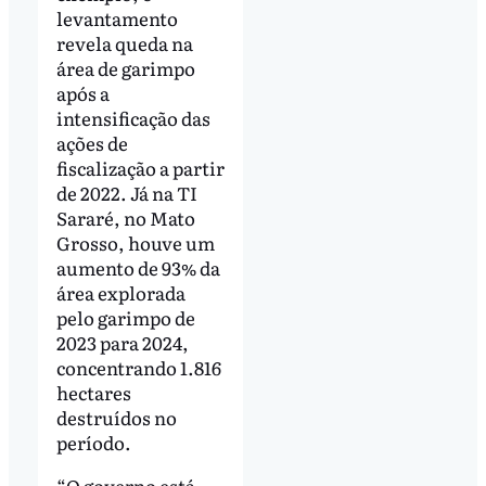
levantamento
revela queda na
área de garimpo
após a
intensificação das
ações de
fiscalização a partir
de 2022. Já na TI
Sararé, no Mato
Grosso, houve um
aumento de 93% da
área explorada
pelo garimpo de
2023 para 2024,
concentrando 1.816
hectares
destruídos no
período.
“O governo está