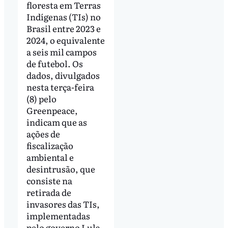
floresta em Terras
Indígenas (TIs) no
Brasil entre 2023 e
2024, o equivalente
a seis mil campos
de futebol. Os
dados, divulgados
nesta terça-feira
(8) pelo
Greenpeace,
indicam que as
ações de
fiscalização
ambiental e
desintrusão, que
consiste na
retirada de
invasores das TIs,
implementadas
pelo governo Lula