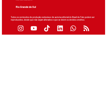
Rio Grande do Sul
Todos os conteúdos de produção exclusiva e de autoria editorial do Brasil de Fato podem ser
reproduzidos, desde que não sejam alterados e que se deem os devidos créditos.