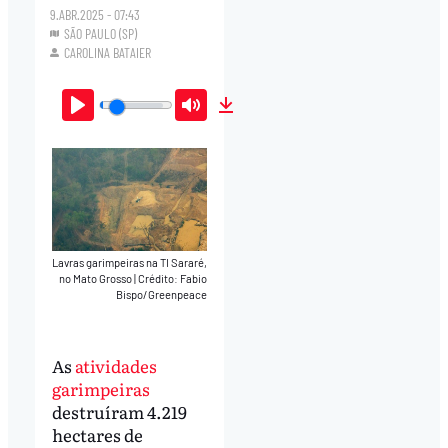
9.ABR.2025 - 07:43
SÃO PAULO (SP)
CAROLINA BATAIER
Play
Mute
Download
Lavras garimpeiras na TI Sararé,
no Mato Grosso
|
Crédito: Fabio
Bispo/Greenpeace
As
atividades
garimpeiras
destruíram 4.219
hectares de