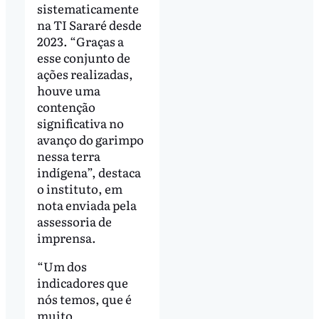
sistematicamente
na TI Sararé desde
2023. “Graças a
esse conjunto de
ações realizadas,
houve uma
contenção
significativa no
avanço do garimpo
nessa terra
indígena”, destaca
o instituto, em
nota enviada pela
assessoria de
imprensa.
“Um dos
indicadores que
nós temos, que é
muito