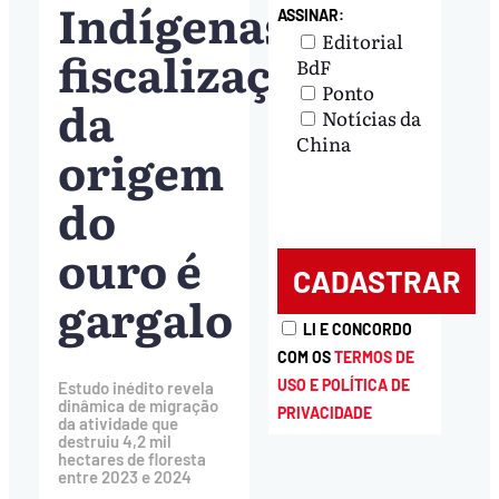
Indígenas;
ASSINAR:
Editorial
fiscalização
BdF
Ponto
da
Notícias da
China
origem
do
ouro é
gargalo
LI E CONCORDO
COM OS
TERMOS DE
USO E POLÍTICA DE
Estudo inédito revela
dinâmica de migração
PRIVACIDADE
da atividade que
destruiu 4,2 mil
hectares de floresta
entre 2023 e 2024