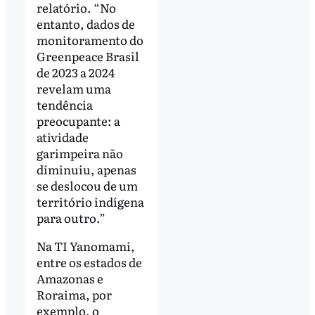
relatório. “No
entanto, dados de
monitoramento do
Greenpeace Brasil
de 2023 a 2024
revelam uma
tendência
preocupante: a
atividade
garimpeira não
diminuiu, apenas
se deslocou de um
território indígena
para outro.”
Na TI Yanomami,
entre os estados de
Amazonas e
Roraima, por
exemplo, o