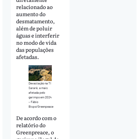
relacionado ao
aumento do
desmatamento,
além de poluir
águas e interferir
no modo de vida
das populações
afetadas.
Devastação na TI
Sararé, a mais
afetada pelo
garimpo em 2024
– Fábio
Bispo/Greenpeace
De acordo com o
relatório do
Greenpreace, o