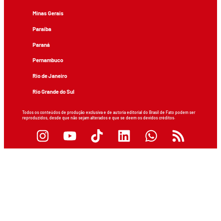
Minas Gerais
Paraíba
Paraná
Pernambuco
Rio de Janeiro
Rio Grande do Sul
Todos os conteúdos de produção exclusiva e de autoria editorial do Brasil de Fato podem ser
reproduzidos, desde que não sejam alterados e que se deem os devidos créditos.