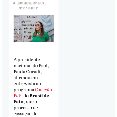
EDUARDO BERNARDES
E
LARISSA BOHRER
A presidente
nacional do Psol,
Paula Coradi,
afirmou em
entrevista ao
programa
Conexão
BdF
, do
Brasil de
Fato
, que o
processo de
cassação do