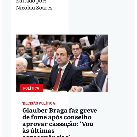
Editado por:
Nicolau Soares
POLÍTICA
'DECISÃO POLÍTICA'
Glauber Braga faz greve
de fome após conselho
aprovar cassação: ‘Vou
às últimas
consequências’