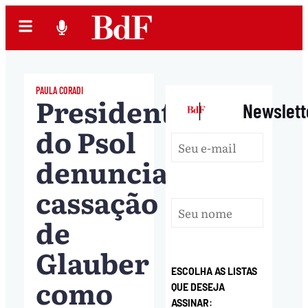
PAULA CORADI
Presidente
|
Newslett
do Psol
denuncia
cassação
de
Glauber
ESCOLHA AS LISTAS
como
QUE DESEJA
ASSINAR: