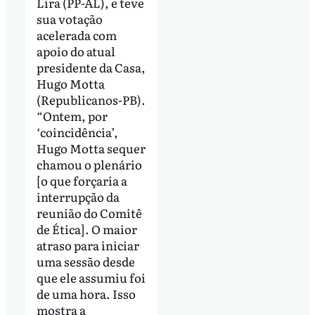
Lira (PP-AL), e teve
sua votação
acelerada com
apoio do atual
presidente da Casa,
Hugo Motta
(Republicanos-PB).
“Ontem, por
‘coincidência’,
Hugo Motta sequer
chamou o plenário
[o que forçaria a
interrupção da
reunião do Comitê
de Ética]. O maior
atraso para iniciar
uma sessão desde
que ele assumiu foi
de uma hora. Isso
mostra a