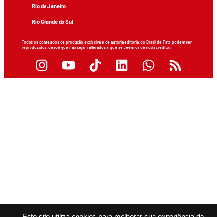
Rio de Janeiro
Rio Grande do Sul
Todos os conteúdos de produção exclusiva e de autoria editorial do Brasil de Fato podem ser
reproduzidos, desde que não sejam alterados e que se deem os devidos créditos.
Este site utiliza cookies para melhorar sua experiência de