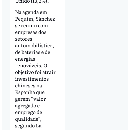
Unido (13,2%).
Na agenda em
Pequim, Sánchez
se reuniu com
empresas dos
setores
automobilístico,
de baterias e de
energias
renováveis. O
objetivo foi atrair
investimentos
chineses na
Espanha que
gerem “valor
agregado e
emprego de
qualidade”,
segundo La