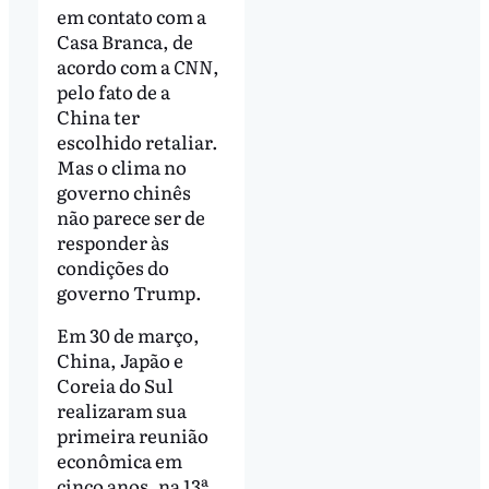
em contato com a
Casa Branca, de
acordo com a
CNN
,
pelo fato de a
China ter
escolhido retaliar.
Mas o clima no
governo chinês
não parece ser de
responder às
condições do
governo Trump.
Em 30 de março,
China, Japão e
Coreia do Sul
realizaram sua
primeira reunião
econômica em
cinco anos, na 13ª