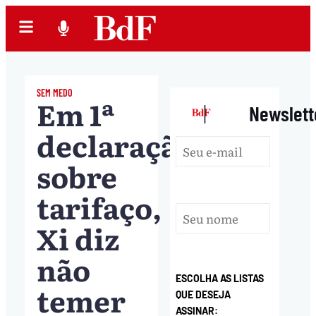
SEM MEDO
Em 1ª
|
Newslett
declaração
sobre
tarifaço,
Xi diz
não
ESCOLHA AS LISTAS
temer
QUE DESEJA
ASSINAR: