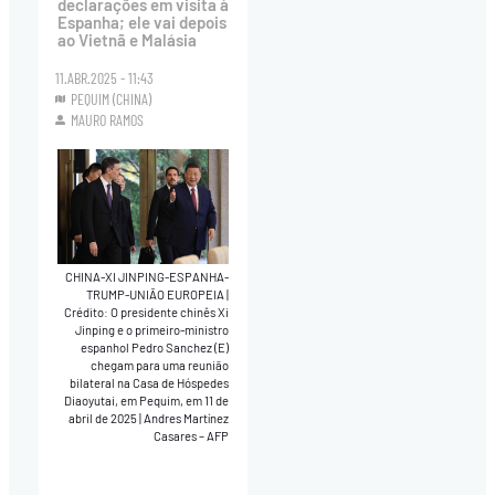
declarações em visita à
Espanha; ele vai depois
ao Vietnã e Malásia
11.ABR.2025 - 11:43
PEQUIM (CHINA)
MAURO RAMOS
CHINA-XI JINPING-ESPANHA-
TRUMP-UNIÃO EUROPEIA
|
Crédito: O presidente chinês Xi
Jinping e o primeiro-ministro
espanhol Pedro Sanchez (E)
chegam para uma reunião
bilateral na Casa de Hóspedes
Diaoyutai, em Pequim, em 11 de
abril de 2025 | Andres Martínez
Casares – AFP