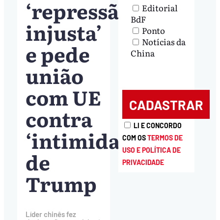
‘repressão
Editorial
BdF
injusta’
Ponto
Notícias da
e pede
China
união
com UE
contra
LI E CONCORDO
‘intimidação’
COM OS
TERMOS DE
USO E POLÍTICA DE
de
PRIVACIDADE
Trump
Líder chinês fez