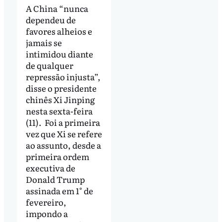
A China “nunca
dependeu de
favores alheios e
jamais se
intimidou diante
de qualquer
repressão injusta”,
disse o presidente
chinês Xi Jinping
nesta sexta-feira
(11). Foi a primeira
vez que Xi se refere
ao assunto, desde a
primeira ordem
executiva de
Donald Trump
assinada em 1° de
fevereiro,
impondo a