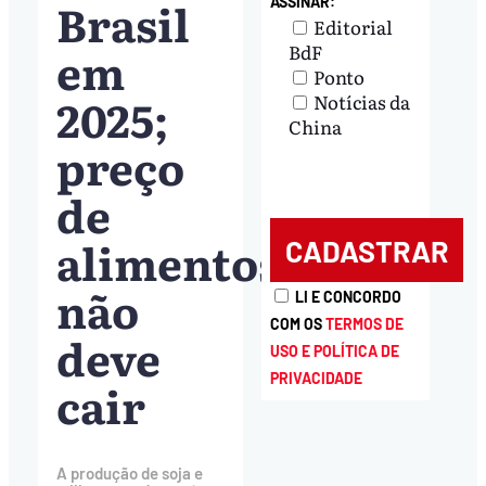
Brasil
ASSINAR:
Editorial
em
BdF
Ponto
2025;
Notícias da
China
preço
de
alimentos
não
LI E CONCORDO
COM OS
TERMOS DE
deve
USO E POLÍTICA DE
PRIVACIDADE
cair
A produção de soja e