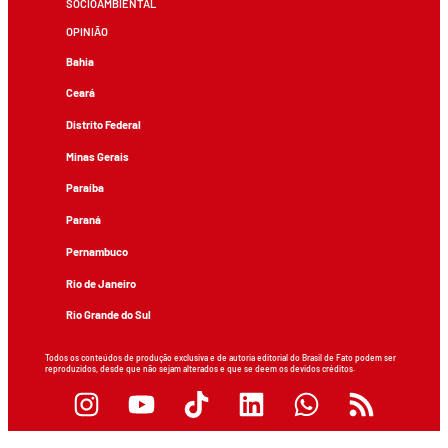
SOCIOAMBIENTAL
OPINIÃO
Bahia
Ceará
Distrito Federal
Minas Gerais
Paraíba
Paraná
Pernambuco
Rio de Janeiro
Rio Grande do Sul
Todos os conteúdos de produção exclusiva e de autoria editorial do Brasil de Fato podem ser
reproduzidos, desde que não sejam alterados e que se deem os devidos créditos.