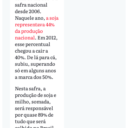
safra nacional
desde 2006.
Naquele ano,
a soja
representava 44%
da produção
nacional
. Em 2012,
esse percentual
chegou a cair a
40%. De lá para cá,
subiu, superando
só em alguns anos
a marca dos 50%.
Nesta safra, a
produção de soja e
milho, somada,
será responsável
por quase 89% de
tudo que será
colhido no Brasil.