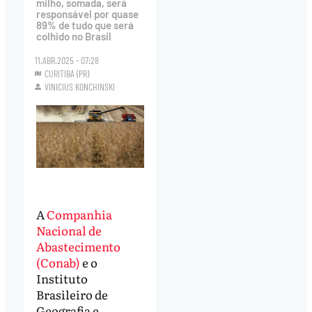
milho, somada, será
responsável por quase
89% de tudo que será
colhido no Brasil
11.ABR.2025 - 07:28
CURITIBA (PR)
VINICIUS KONCHINSKI
A
Companhia
Nacional de
Abastecimento
(Conab)
e o
Instituto
Brasileiro de
Geografia e