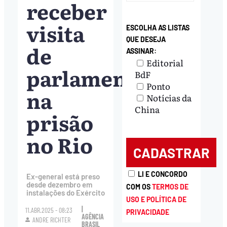
receber
visita
ESCOLHA AS LISTAS
QUE DESEJA
de
ASSINAR:
Editorial
parlamentares
BdF
Ponto
na
Notícias da
China
prisão
no Rio
LI E CONCORDO
Ex-general está preso
desde dezembro em
COM OS
TERMOS DE
instalações do Exército
USO E POLÍTICA DE
|
11.ABR.2025 - 08:23
PRIVACIDADE
AGÊNCIA
ANDRE RICHTER
BRASIL