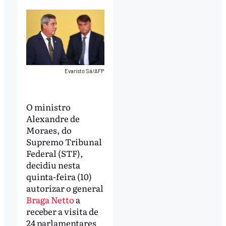
Evaristo Sá/AFP
O ministro
Alexandre de
Moraes, do
Supremo Tribunal
Federal (STF),
decidiu nesta
quinta-feira (10)
autorizar o general
Braga Netto
a
receber a visita de
24 parlamentares