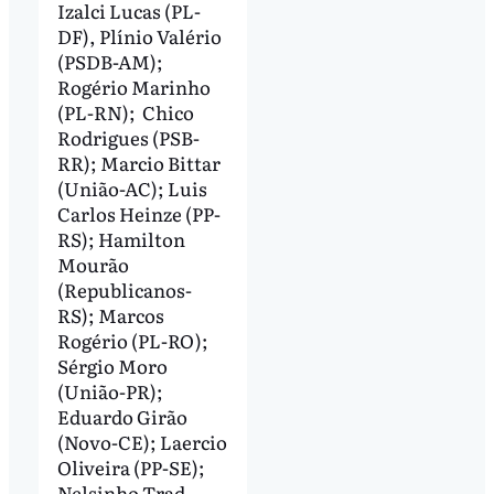
Izalci Lucas (PL-
DF), Plínio Valério
(PSDB-AM);
Rogério Marinho
(PL-RN); Chico
Rodrigues (PSB-
RR); Marcio Bittar
(União-AC); Luis
Carlos Heinze (PP-
RS); Hamilton
Mourão
(Republicanos-
RS); Marcos
Rogério (PL-RO);
Sérgio Moro
(União-PR);
Eduardo Girão
(Novo-CE); Laercio
Oliveira (PP-SE);
Nelsinho Trad