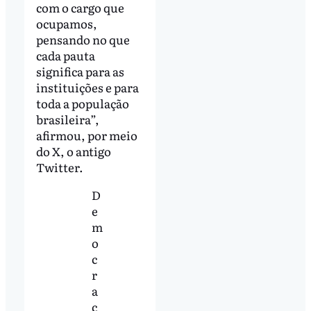
com o cargo que
ocupamos,
pensando no que
cada pauta
significa para as
instituições e para
toda a população
brasileira”,
afirmou, por meio
do X, o antigo
Twitter.
D
e
m
o
c
r
a
c