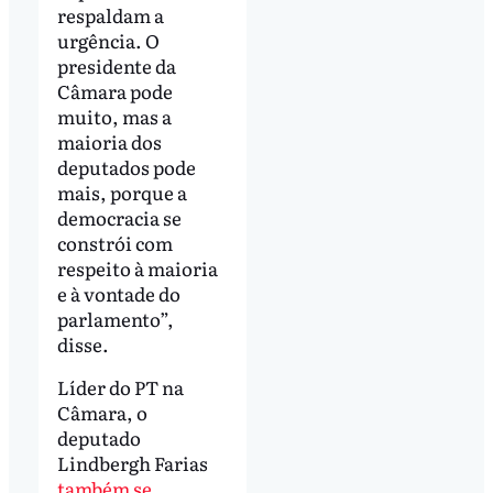
respaldam a
urgência. O
presidente da
Câmara pode
muito, mas a
maioria dos
deputados pode
mais, porque a
democracia se
constrói com
respeito à maioria
e à vontade do
parlamento”,
disse.
Líder do PT na
Câmara, o
deputado
Lindbergh Farias
também se