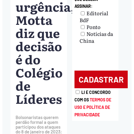
urgência,
ASSINAR:
Editorial
Motta
BdF
Ponto
diz que
Notícias da
decisão
China
é do
Colégio
de
Líderes
LI E CONCORDO
COM OS
TERMOS DE
USO E POLÍTICA DE
PRIVACIDADE
Bolsonaristas querem
perdão formal a quem
participou dos ataques
do 8 de janeiro de 2023;