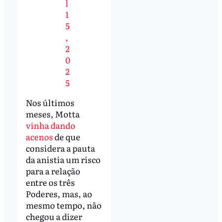
l
1
5
,
2
0
2
5
Nos últimos
meses, Motta
vinha dando
acenos
de que
considera a pauta
da anistia um risco
para a relação
entre os três
Poderes, mas, ao
mesmo tempo, não
chegou a dizer