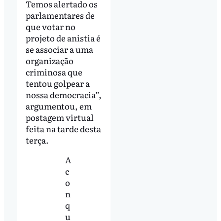
Temos alertado os
parlamentares de
que votar no
projeto de anistia é
se associar a uma
organização
criminosa que
tentou golpear a
nossa democracia”,
argumentou, em
postagem virtual
feita na tarde desta
terça.
A
c
o
n
q
u