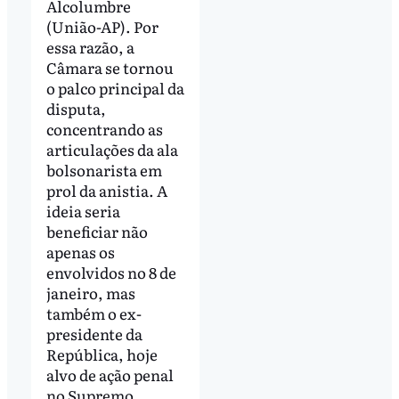
Alcolumbre
(União-AP). Por
essa razão, a
Câmara se tornou
o palco principal da
disputa,
concentrando as
articulações da ala
bolsonarista em
prol da anistia. A
ideia seria
beneficiar não
apenas os
envolvidos no 8 de
janeiro, mas
também o ex-
presidente da
República, hoje
alvo de ação penal
no Supremo