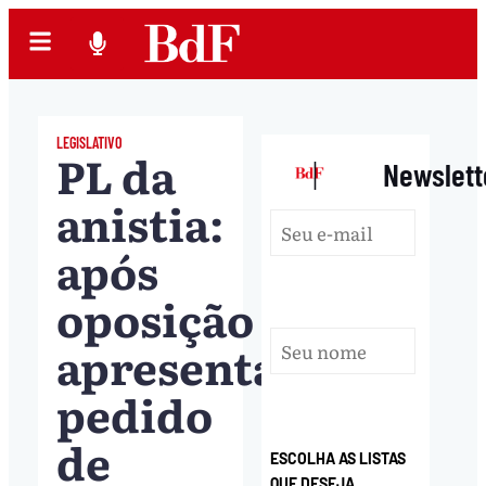
LEGISLATIVO
PL da
|
Newslett
anistia:
após
oposição
apresentar
pedido
de
ESCOLHA AS LISTAS
QUE DESEJA