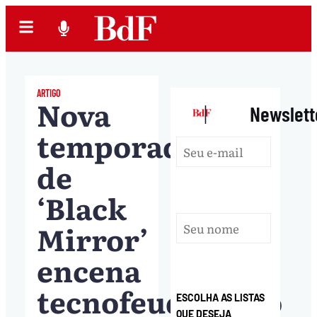
ARTIGO
Nova
|
Newslett
temporada
de
‘Black
Mirror’
encena
tecnofeudalismo
ESCOLHA AS LISTAS
QUE DESEJA