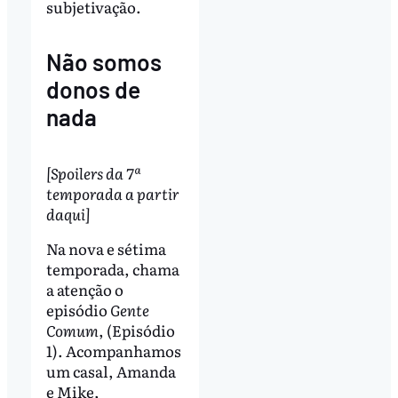
subjetivação.
Não somos
donos de
nada
[Spoilers da 7ª
temporada a partir
daqui]
Na nova e sétima
temporada, chama
a atenção o
episódio
Gente
Comum
, (Episódio
1). Acompanhamos
um casal, Amanda
e Mike,