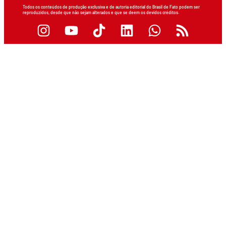
Todos os conteúdos de produção exclusiva e de autoria editorial do Brasil de Fato podem ser
reproduzidos, desde que não sejam alterados e que se deem os devidos créditos.