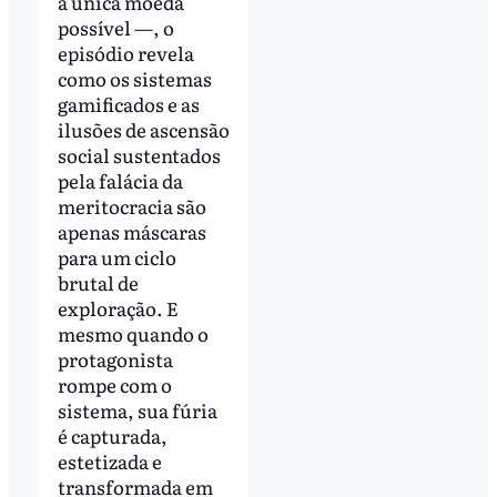
a única moeda
possível —, o
episódio revela
como os sistemas
gamificados e as
ilusões de ascensão
social sustentados
pela falácia da
meritocracia são
apenas máscaras
para um ciclo
brutal de
exploração. E
mesmo quando o
protagonista
rompe com o
sistema, sua fúria
é capturada,
estetizada e
transformada em