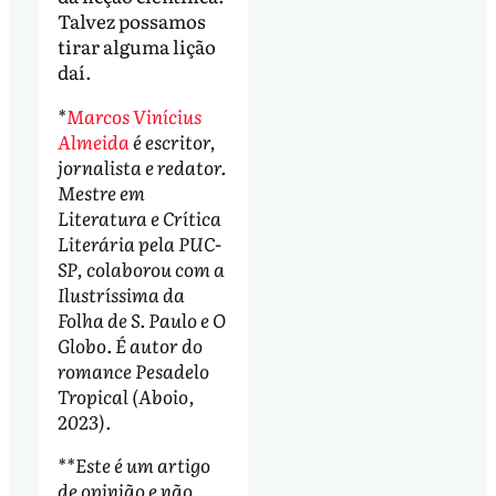
Talvez possamos
tirar alguma lição
daí.
*
Marcos Vinícius
Almeida
é escritor,
jornalista e redator.
Mestre em
Literatura e Crítica
Literária pela PUC-
SP, colaborou com a
Ilustríssima da
Folha de S. Paulo e O
Globo. É autor do
romance Pesadelo
Tropical (Aboio,
2023).
**Este é um artigo
de opinião e não