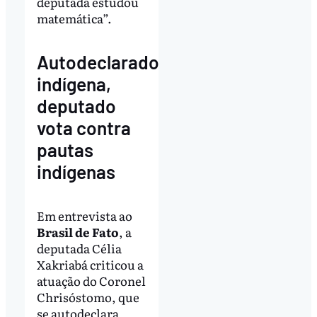
deputada estudou
matemática”.
Autodeclarado
indígena,
deputado
vota contra
pautas
indígenas
Em entrevista ao
Brasil de Fato
, a
deputada Célia
Xakriabá criticou a
atuação do Coronel
Chrisóstomo, que
se autodeclara