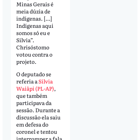
Minas Gerais é
meia dúzia de
indígenas. […]
Indígenas aqui
somos só eu e
Silvia”.
Chrisóstomo
votou contra o
projeto.
O deputado se
referia a
Silvia
Waiãpi (PL-AP)
,
que também
participava da
sessão. Durante a
discussão ela saiu
em defesa do
coronel e tentou
interromper a fala