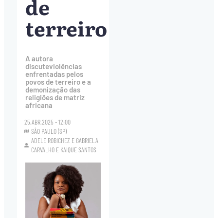
de
terreiro
A autora
discuteviolências
enfrentadas pelos
povos de terreiro e a
demonização das
religiões de matriz
africana
25.ABR.2025 - 12:00
SÂO PAULO (SP)
ADELE ROBICHEZ
E
GABRIELA
CARVALHO
E
KAIQUE SANTOS