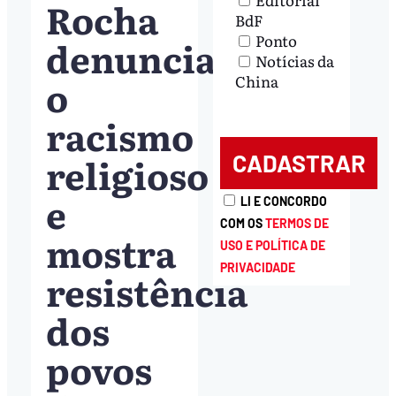
Rocha
BdF
Ponto
denuncia
Notícias da
o
China
racismo
religioso
e
LI E CONCORDO
COM OS
TERMOS DE
mostra
USO E POLÍTICA DE
PRIVACIDADE
resistência
dos
povos