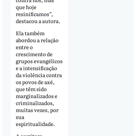
que hoje
resinificamos”,
destacou a autora.
Ela também
abordou a relação
entre o
crescimento de
grupos evangélicos
e a intensificação
da violência contra
os povos de axé,
que têm sido
marginalizados e
criminalizados,
muitas vezes, por
sua
espiritualidade.
A escritora