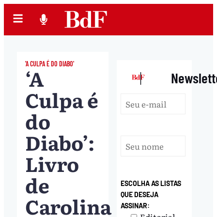
'A CULPA É DO DIABO'
‘A
|
Newslett
Culpa é
do
Diabo’:
Livro
de
ESCOLHA AS LISTAS
QUE DESEJA
Carolina
ASSINAR:
Editorial