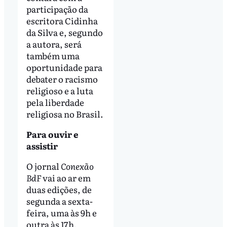
participação da
escritora Cidinha
da Silva e, segundo
a autora, será
também uma
oportunidade para
debater o racismo
religioso e a luta
pela liberdade
religiosa no Brasil.
Para ouvir e
assistir
O jornal
Conexão
BdF
vai ao ar em
duas edições, de
segunda a sexta-
feira, uma às 9h e
outra às 17h,