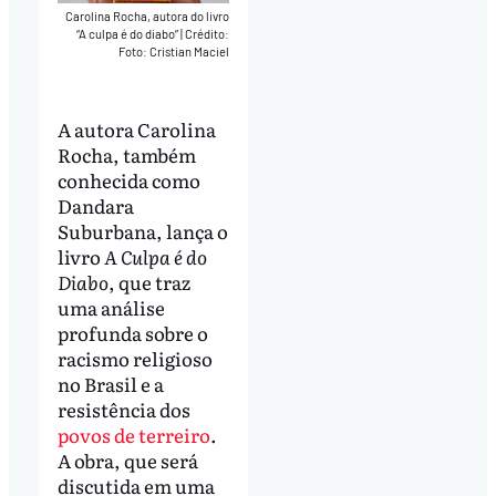
Carolina Rocha, autora do livro
“A culpa é do diabo”
|
Crédito:
Foto: Cristian Maciel
A autora Carolina
Rocha, também
conhecida como
Dandara
Suburbana, lança o
livro
A Culpa é do
Diabo
, que traz
uma análise
profunda sobre o
racismo religioso
no Brasil e a
resistência dos
povos de terreiro
.
A obra, que será
discutida em uma