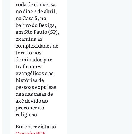
roda de conversa
no dia 27 de abril,
na Casa 5, no
bairro do Bexiga,
em São Paulo (SP),
examina as
complexidades de
territórios
dominados por
traficantes
evangélicos e as
histórias de
pessoas expulsas
de suas casas de
axé devido ao
preconceito
religioso.
Em entrevista ao
Conexão BDF
,