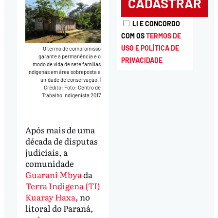
LI E CONCORDO
COM OS
TERMOS DE
USO E POLÍTICA DE
O termo de compromisso
garante a permanência e o
PRIVACIDADE
modo de vida de sete famílias
indígenas em área sobreposta à
unidade de conservação.
|
Crédito: Foto: Centro de
Trabalho Indigenista 2017
Após mais de uma
década de disputas
judiciais, a
comunidade
Guarani Mbya
da
Terra Indígena (TI)
Kuaray Haxa
, no
litoral do Paraná,