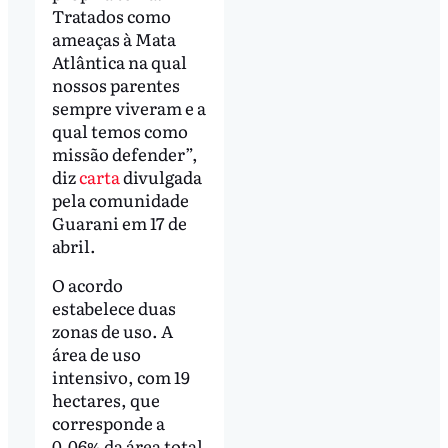
Tratados como
ameaças à Mata
Atlântica na qual
nossos parentes
sempre viveram e a
qual temos como
missão defender”,
diz
carta
divulgada
pela comunidade
Guarani em 17 de
abril.
O acordo
estabelece duas
zonas de uso. A
área de uso
intensivo, com 19
hectares, que
corresponde a
0,06% da área total