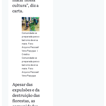
cultura”, diz a
carta.
Comunidade se
preparada para o
batismo de erva
mate. Foto:
Arquivo Pessoal/
Vera Popygua
|
Crédito:
Comunidade se
preparada para o
batismo de erva
mate. Foto:
Arquivo Pessoal/
Vera Popygua
Apesar das
expulsões e da
destruição das
florestas, as
comunidades