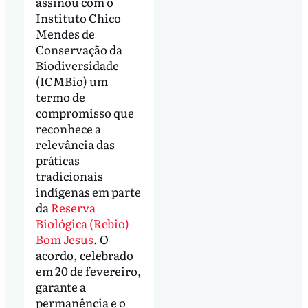
assinou com o
Instituto Chico
Mendes de
Conservação da
Biodiversidade
(ICMBio) um
termo de
compromisso que
reconhece a
relevância das
práticas
tradicionais
indígenas em parte
da
Reserva
Biológica (Rebio)
Bom Jesus
. O
acordo, celebrado
em 20 de fevereiro,
garante a
permanência e o