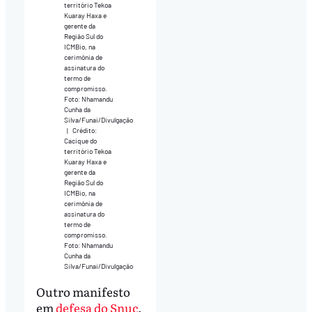
território Tekoa
Kuaray Haxa e
gerente da
Região Sul do
ICMBio, na
cerimônia de
assinatura do
termo de
compromisso.
Foto: Nhamandu
Cunha da
Silva/Funai/Divulgação
|
Crédito:
Cacique do
território Tekoa
Kuaray Haxa e
gerente da
Região Sul do
ICMBio, na
cerimônia de
assinatura do
termo de
compromisso.
Foto: Nhamandu
Cunha da
Silva/Funai/Divulgação
Outro manifesto
em
defesa do Snuc
,