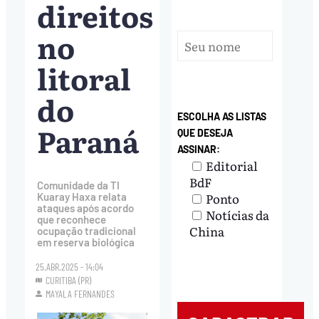
direitos
no
litoral
do
ESCOLHA AS LISTAS
Paraná
QUE DESEJA
ASSINAR:
Editorial
BdF
Comunidade da TI
Ponto
Kuaray Haxa relata
ataques após acordo
Notícias da
que reconhece
China
ocupação tradicional
em reserva biológica
25.ABR.2025 - 14:04
CURITIBA (PR)
MAYALA FERNANDES