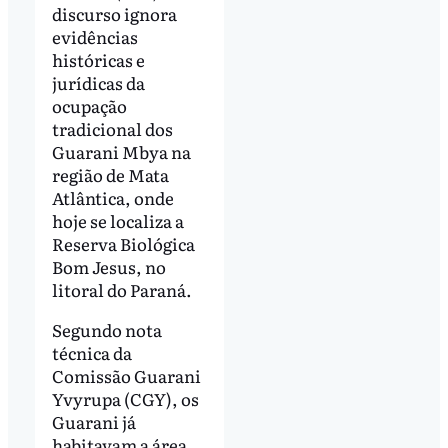
discurso ignora
evidências
históricas e
jurídicas da
ocupação
tradicional dos
Guarani Mbya na
região de Mata
Atlântica, onde
hoje se localiza a
Reserva Biológica
Bom Jesus, no
litoral do Paraná.
Segundo nota
técnica da
Comissão Guarani
Yvyrupa (CGY), os
Guarani já
habitavam a área