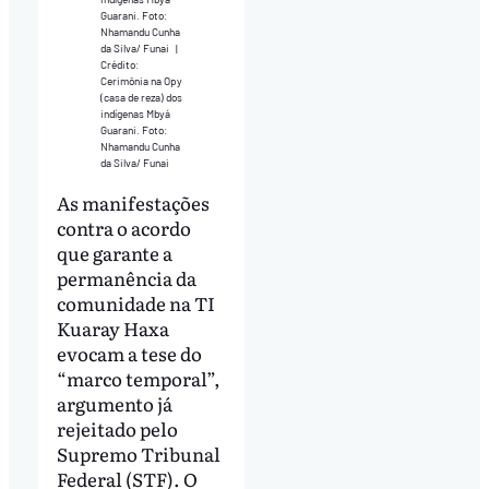
Guarani. Foto:
Nhamandu Cunha
da Silva/ Funai
|
Crédito:
Cerimônia na Opy
(casa de reza) dos
indígenas Mbyá
Guarani. Foto:
Nhamandu Cunha
da Silva/ Funai
As manifestações
contra o acordo
que garante a
permanência da
comunidade na TI
Kuaray Haxa
evocam a tese do
“marco temporal”,
argumento já
rejeitado pelo
Supremo Tribunal
Federal (STF). O