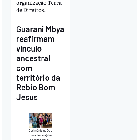
organização Terra
de Direitos.
Guarani Mbya
reafirmam
vínculo
ancestral
com
território da
Rebio Bom
Jesus
Cerimônia na Opy
(casa de reza) dos
indígenas Mbyá