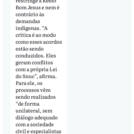
restringe à Rebio
Bom Jesus e nem é
contrário às
demandas
indígenas. “A
crítica é ao modo
como esses acordos
estão sendo
conduzidos. Eles
geram conflitos
com a própria Lei
do Snuc”, afirma.
Para ele, os
processos vêm
sendo realizados
“de forma
unilateral, sem
diálogo adequado
com a sociedade
civil e especialistas