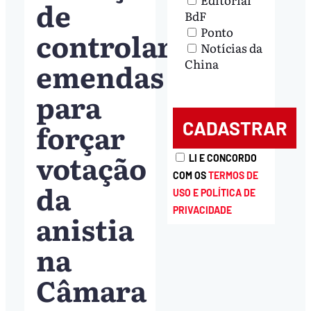
de
BdF
Ponto
controlar
Notícias da
emendas
China
para
forçar
votação
LI E CONCORDO
COM OS
TERMOS DE
da
USO E POLÍTICA DE
PRIVACIDADE
anistia
na
Câmara