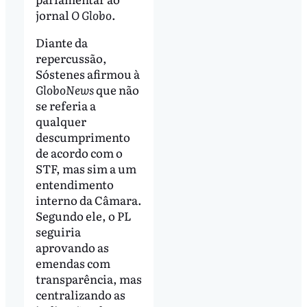
jornal
O Globo
.
Diante da
repercussão,
Sóstenes afirmou à
GloboNews
que não
se referia a
qualquer
descumprimento
de acordo com o
STF, mas sim a um
entendimento
interno da Câmara.
Segundo ele, o PL
seguiria
aprovando as
emendas com
transparência, mas
centralizando as