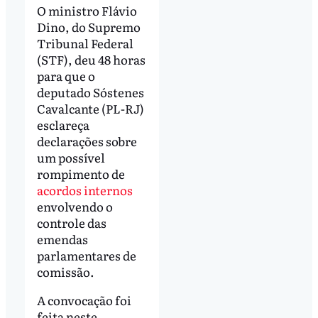
O ministro Flávio
Dino, do Supremo
Tribunal Federal
(STF), deu 48 horas
para que o
deputado Sóstenes
Cavalcante (PL-RJ)
esclareça
declarações sobre
um possível
rompimento de
acordos internos
envolvendo o
controle das
emendas
parlamentares de
comissão.
A convocação foi
feita neste