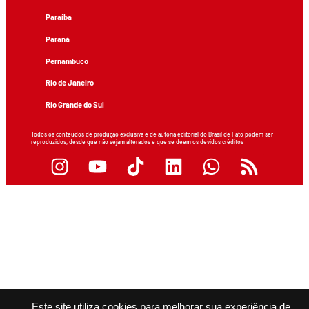
Paraíba
Paraná
Pernambuco
Rio de Janeiro
Rio Grande do Sul
Todos os conteúdos de produção exclusiva e de autoria editorial do Brasil de Fato podem ser
reproduzidos, desde que não sejam alterados e que se deem os devidos créditos.
Este site utiliza cookies para melhorar sua experiência de