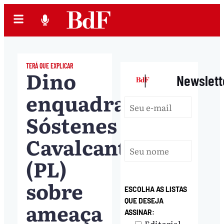
TERÁ QUE EXPLICAR
Dino
|
Newslett
enquadra
Sóstenes
Cavalcante
(PL)
sobre
ESCOLHA AS LISTAS
QUE DESEJA
ameaça
ASSINAR:
Editorial