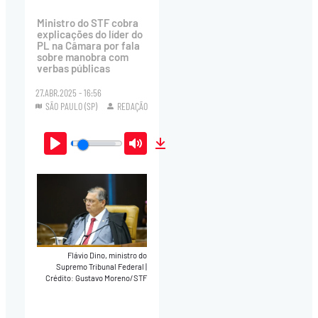
Ministro do STF cobra
explicações do líder do
PL na Câmara por fala
sobre manobra com
verbas públicas
27.ABR.2025 - 16:56
SÃO PAULO (SP)
REDAÇÃO
Play
Mute
Download
Flávio Dino, ministro do
Supremo Tribunal Federal
|
Crédito: Gustavo Moreno/STF